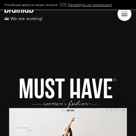
Російська версія скоро зникне. 🇺🇦
Перейдіть на українську!
We are working!