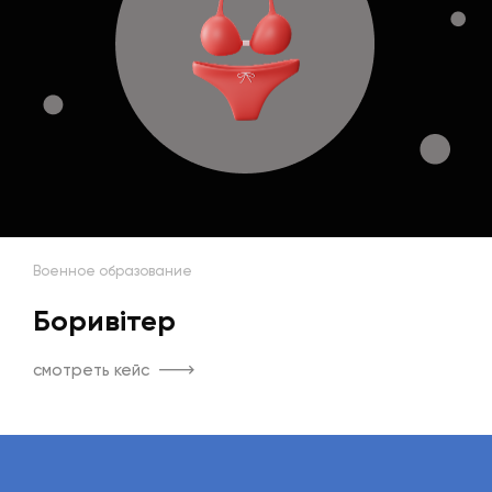
Военное образование
Боривітер
смотреть кейс