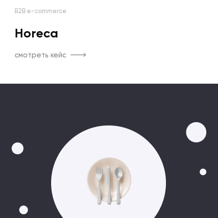
B2B e-commerce
Horeca
смотреть кейс