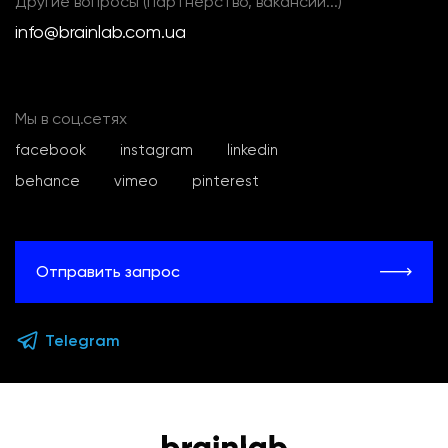
Другие вопросы (партнерство, вакансии...)
info@brainlab.com.ua
Мы в соц.сетях
facebook
instagram
linkedin
behance
vimeo
pinterest
Отправить запрос
Telegram