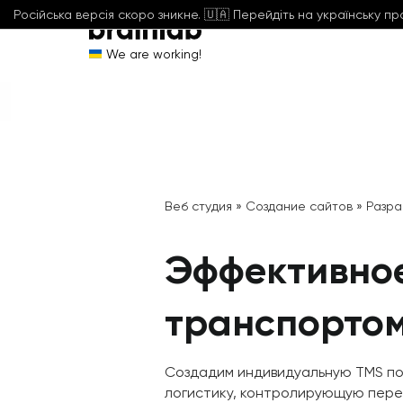
Російська версія скоро зникне. 🇺🇦 Перейдіть на українську п
We are working!
Веб студия
»
Создание сайтов
»
Разра
Эффективно
транспортом
Создадим индивидуальную TMS по
логистику, контролирующую пере