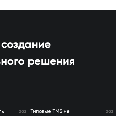
 создание
ьного решения
ть
Типовые TMS не
002
003