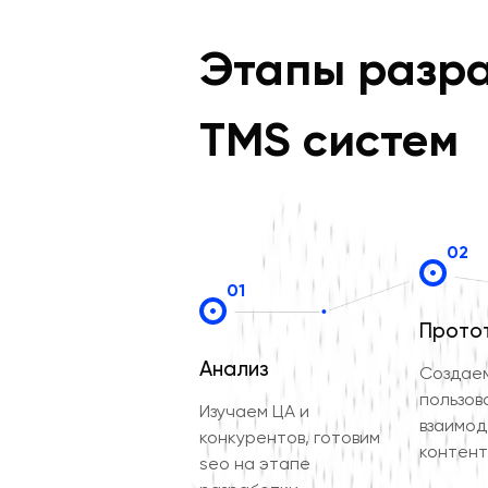
Этапы разр
TMS систем
02
01
Прото
Анализ
Создаем
пользов
Изучаем ЦА и
взаимод
конкурентов, готовим
контент
seo на этапе