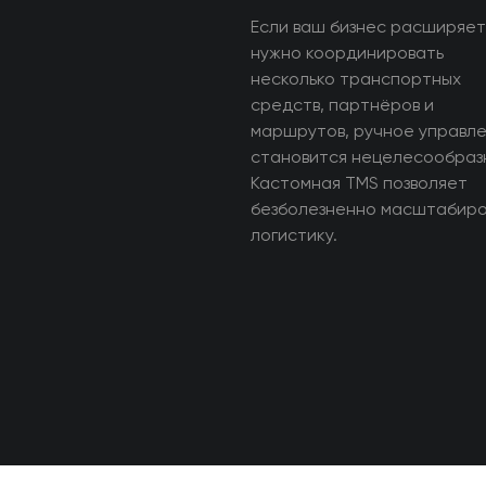
Если ваш бизнес расширяет
нужно координировать
несколько транспортных
средств, партнёров и
маршрутов, ручное управл
становится нецелесообраз
Кастомная TMS позволяет
безболезненно масштабиро
логистику.