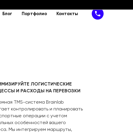
Блог
Портфолио
Контакты
йн
Поддержка
IT-решения
сайта
Техподдержка
SaaS-сервис
н сайта
Доработка сайта
SAP-решение
MVP
Программное обеспечение
Кибербезопасность
ИМИЗИРУЙТЕ ЛОГИСТИЧЕСКИЕ
ЕССЫ И РАСХОДЫ НА ПЕРЕВОЗКИ
омная TMS-система Brainlab
гает контролировать и планировать
спортные операции с учетом
альных особенностей вашего
еса. Мы интегрируем маршруты,