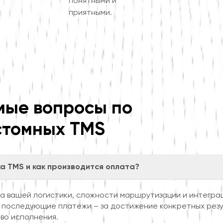
понятными и
приятными.
мые вопросы по
стомных TMS
ка TMS и как производится оплата?
а вашей логистики, сложности маршрутизации и интегра
 последующие платежи – за достижение конкретных резул
во исполнения.