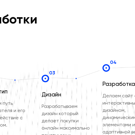
аботки
04
03
Разработка
тип
Дизайн
Делаем сайт 
интерактивн
 путь
Разрабатываем
дизайном,
ателя и его
дизайн который
динамически
ействие с
делает покупки
элементами и
ом.
онлайн максимально
адаптивной в