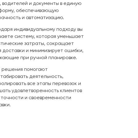
ы, водителей и документы в единую
форму, обеспечивающую
рачность и автоматизацию.
одаря индивидуальному подходу вы
чаете систему, которая уменьшает
стические затраты, сокращает
я доставки и минимизирует ошибки,
икающие при ручной планировке.
 решения помогают
табировать деятельность,
ролировать все этапы перевозок и
шать удовлетворенность клиентов
а точности и своевременности
авки.