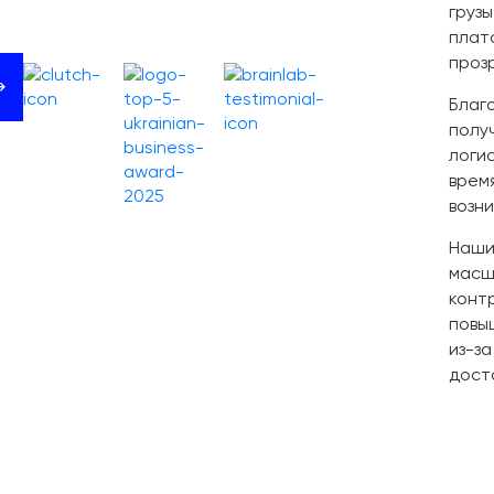
груз
плат
проз
Благ
полу
логи
врем
возн
Наши
масш
конт
повы
из-з
дост