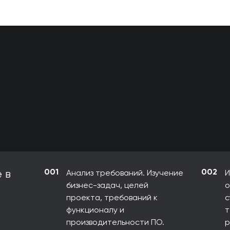
001
002
 в
Анализ требований. Изучение
И
бизнес-задач, целей
о
проекта, требований к
с
функционалу и
т
производительности ПО.
р