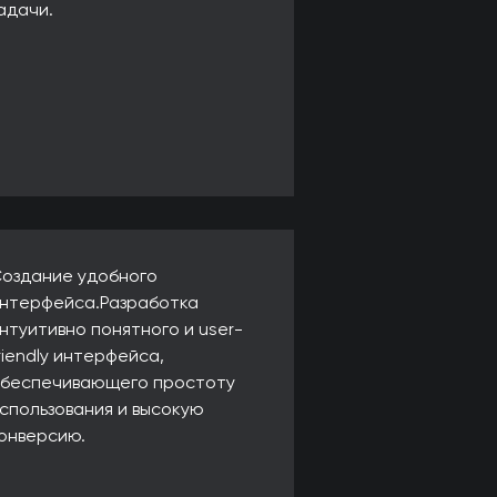
адачи.
оздание удобного
нтерфейса.Разработка
нтуитивно понятного и user-
riendly интерфейса,
беспечивающего простоту
спользования и высокую
онверсию.