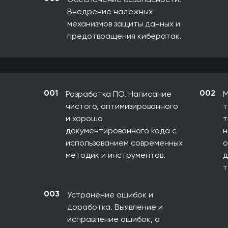
Внедрение надежных
механизмов защиты данных и
предотвращения кибератак.
001
002
Разработка ПО. Написание
М
чистого, оптимизированного
т
и хорошо
т
документированного кода с
н
использованием современных
о
методик и инструментов.
д
т
003
Устранение ошибок и
доработка. Выявление и
исправление ошибок, а