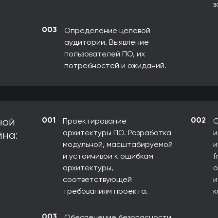
з
003
Определение целевой
аудитории. Выявление
пользователей ПО, их
потребностей и ожиданий.
001
002
ной
Проектирование
С
архитектуры ПО. Разработка
и
йна:
модульной, масштабируемой
и
и устойчивой к ошибкам
f
архитектуры,
о
соответствующей
и
требованиям проекта.
к
003
Обеспечение безопасности.