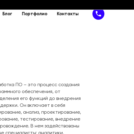
Блог
Портфолио
Контакты
йн
Поддержка
IT-решения
сайта
Техподдержка
SaaS-сервис
н сайта
Доработка сайта
SAP-решение
MVP
Программное обеспечение
Кибербезопасность
аботка ПО – это процесс создания
раммного обеспечения, от
деления его функций до внедрения
ддержки. Он включает в себя
ирование, анализ, проектирование,
рование, тестирование, внедрение
провождение. В нем задействованы
ые специалисты: аналитики,