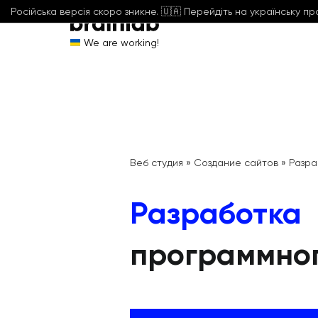
Російська версія скоро зникне. 🇺🇦 Перейдіть на українську п
We are working!
Веб студия
»
Создание сайтов
»
Разра
Разработка
программног