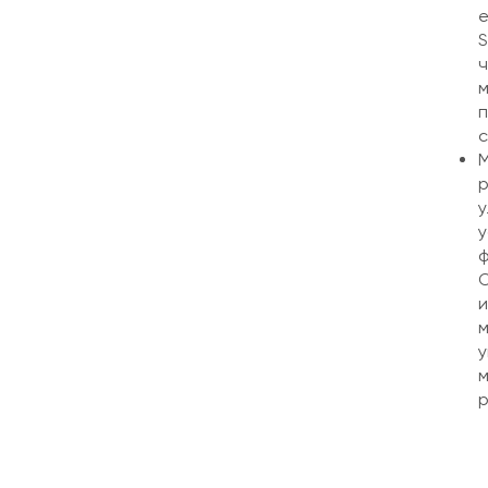
е
S
ч
м
п
с
М
р
у
у
ф
О
и
м
у
м
р