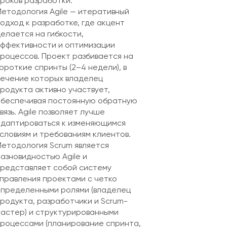
роков разработки.
етодология Agile — итеративный
одход к разработке, где акцент
елается на гибкости,
ффективности и оптимизации
роцессов. Проект разбивается на
ороткие спринты (2–4 недели), в
ечение которых владелец
родукта активно участвует,
обеспечивая постоянную обратную
вязь. Agile позволяет лучше
даптироваться к изменяющимся
словиям и требованиям клиентов.
етодология Scrum является
азновидностью Agile и
редставляет собой систему
правления проектами с четко
пределенными ролями (владелец
родукта, разработчики и Scrum-
астер) и структурированными
роцессами (планирование спринта,