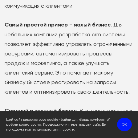
коммуникация с клиентами.
Самый простой пример - малый бизнес
. Для
небольших компаний разработка crm системы
позволяет эффективно управлять ограниченными
ресурсами, автоматизировать процессы
продаж и маркетинга, а также улучшать
клиентский сервис. Это помогает малому
бизнесу быстрее реагировать на запросы
клиентов и оптимизировать свою деятельность.
Средний и крупный бизнес
. В крупных компаниях
ПО используются для интеграции с другими
Цей сайт використовує cookie-файли для більш комфортної
роботи користувача. Продовжуючи переглядати сайт, Ви
OK
системами,. Например, ERP, электронная почта и
погоджуєтеся на використання cookie.