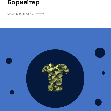
Боривітер
смотреть кейс