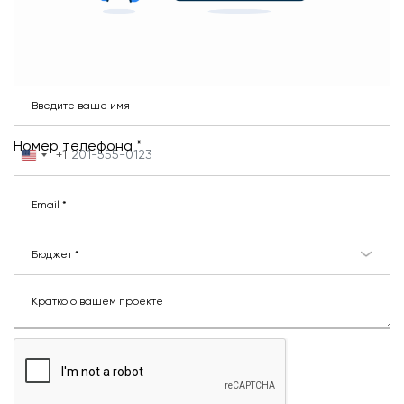
Введите ваше имя
Номер телефона *
+1
United
States
+1
Email *
Бюджет *
Кратко о вашем проекте