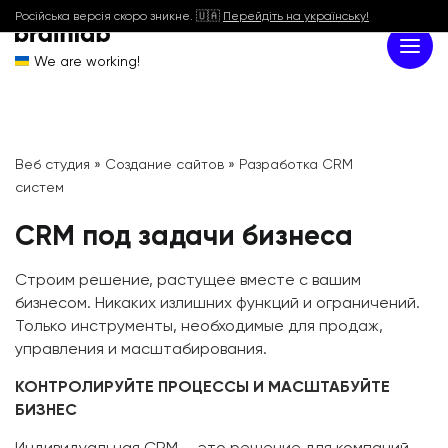
Російська версія скоро зникне. 🇺🇦
Перейдіть на українську!
We are working!
Веб студия
»
Создание сайтов
»
Разработка CRM
систем
CRM под задачи бизнеса
Строим решение, растущее вместе с вашим
бизнесом. Никаких излишних функций и ограничений.
Только инструменты, необходимые для продаж,
управления и масштабирования.
КОНТРОЛИРУЙТЕ ПРОЦЕССЫ И МАСШТАБУЙТЕ
БИЗНЕС
Индивидуальная CRM — это решение для компаний,