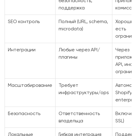
безопасность,
приложе
поддержка
комисси
SEO контроль
Полный (URL, schema,
Хороший
microdata)
есть
огранич
Интеграции
Любые через API/
Через
плагины
приложе
API, ино
огранич
Масштабирование
Требует
Автомат
инфраструктуры/ops
Shopify P
enterpri
Безопасность
Ответственность
Включена
владельца
SSL)
Локальные
Гибкая интеграция
Поддерж