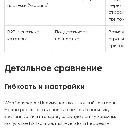
платежи (Украина)
через
сторонн
приложе
B2B / сложные
Поддерживает
Возможн
каталоги
полностью
огранич
приложе
Детальное сравнение
Гибкость и настройки
WooCommerce: Преимущество — полный контроль.
Можно реализовать сложную ценовую политику,
кастомные типы товаров, сложную логику корзины,
модульные B2B-опции, multi-vendor и headless-