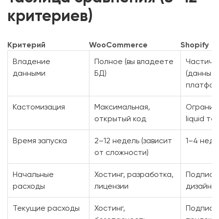
критериев)
Критерий
WooCommerce
Shopify
Владение
Полное (вы владеете
Частичн
данными
БД)
(данные 
платфор
Кастомизация
Максимальная,
Огранич
открытый код
liquid те
Время запуска
2–12 недель (зависит
1–4 нед
от сложности)
Начальные
Хостинг, разработка,
Подписк
расходы
лицензии
дизайн
Текущие расходы
Хостинг,
Подписк