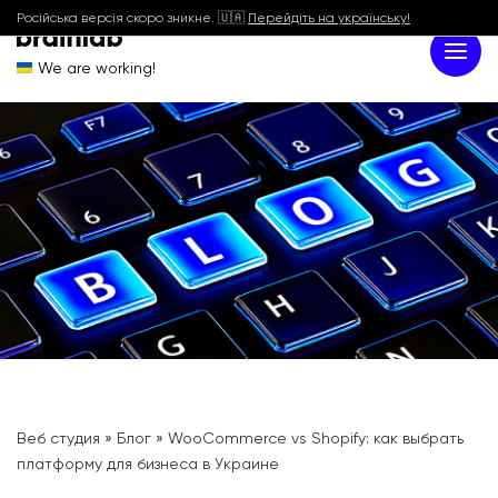
Російська версія скоро зникне. 🇺🇦
Перейдіть на українську!
We are working!
Веб студия
»
Блог
»
WooCommerce vs Shopify: как выбрать
платформу для бизнеса в Украине