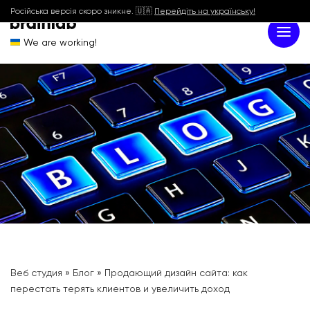
Російська версія скоро зникне. 🇺🇦
Перейдіть на українську!
We are working!
Веб студия
»
Блог
»
Продающий дизайн сайта: как
перестать терять клиентов и увеличить доход