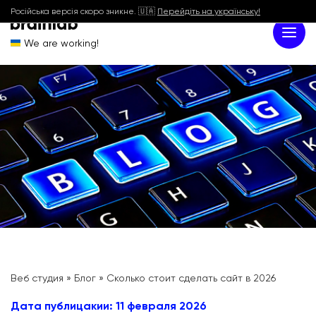
Російська версія скоро зникне. 🇺🇦
Перейдіть на українську!
We are working!
Веб студия
»
Блог
»
Сколько стоит сделать сайт в 2026
Дата публицакии: 11 февраля 2026