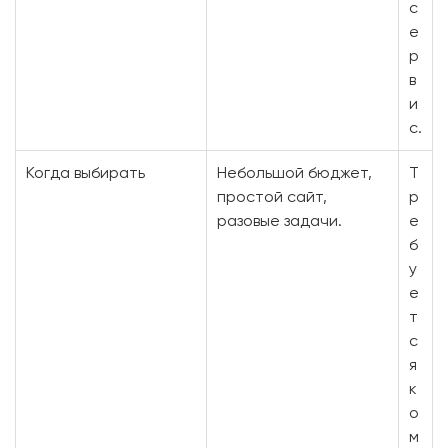
с
е
р
в
и
с.
Когда выбирать
Небольшой бюджет,
Т
простой сайт,
р
разовые задачи.
е
б
у
е
т
с
я
к
о
м