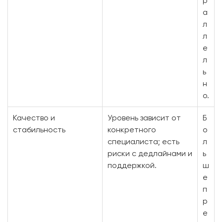
р
а
л
л
е
л
ь
н
о.
Качество и
Уровень зависит от
Б
стабильность
конкретного
о
специалиста; есть
л
риски с дедлайнами и
ь
поддержкой.
ш
е
п
р
е