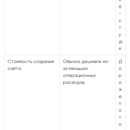
б
-
с
т
у
ді
я
Стоимость создания
Обычно дешевле из-
Д
сайта
за меньших
о
операционных
р
расходов.
о
ж
е,
п
о
т
о