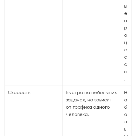
ы
е
п
р
о
ц
е
с
с
ы
.
Скорость
Быстро на небольших
Н
задачах, но зависит
а
от графика одного
б
человека.
о
л
ь