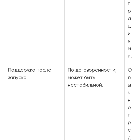
г
р
а
ц
и
я
м
и.
Поддержка после
По договоренности;
О
запуска
может быть
б
нестабильной.
ы
ч
н
о
п
р
е
д