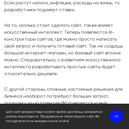
Если растут налоги, инфляция, расходы на жизнь, то
разработчики поднимут ставки.
На то, сколько стоит сделать сайт, также влияет
искусственный интеллект. Теперь появляются AI-
конструкторы сайтов, где можно просто написать
свой запрос и получить готовый сайт. Так не создашь
большой интернет-магазин, но базовый сайт вполне
можно. Следовательно, с развитием искусственного
интеллекта разрабатывать простые сайты будет
относительно дешевле.
С другой стороны, сложные, кастомные решения для
бизнеса наоборот потребуют больших затрат,
поскольку из-за развития ИИ появляется новый
стандарт функционала. Добавление на сайт таких
Цей сайт використовує cookie-файли для більш комфортної
функций как AI чат-бот, AI-рекомендации, умный
роботи користувача. Продовжуючи переглядати сайт, Ви
OK
погоджуєтеся на використання cookie.
поиск требует дополнительных затрат. Надо платить