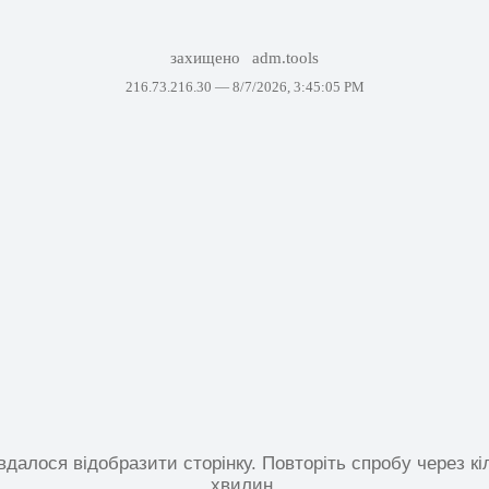
захищено
adm.tools
216.73.216.30 —
8/7/2026, 3:45:05 PM
вдалося відобразити сторінку. Повторіть спробу через кі
хвилин.