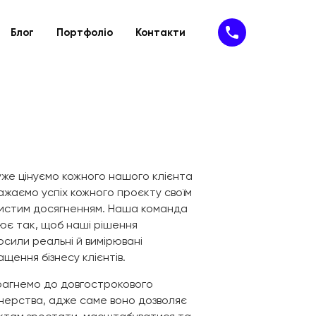
Блог
Портфоліо
Контакти
Підтримка
IT- рішення
ію
йту
Техпідтримка
SaaS-сервіси
айту
Доопрацювання сайту
SAP-рішення
MVP
Програмне забезпечення
Кібербезпека
уже цінуємо кожного нашого клієнта
ажаємо успіх кожного проєкту своїм
истим досягненням. Наша команда
ює так, щоб наші рішення
сили реальні й вимірювані
щення бізнесу клієнтів.
рагнемо до довгострокового
нерства, адже саме воно дозволяє