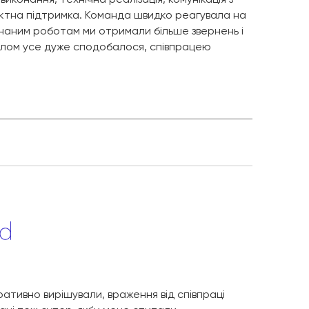
ктна підтримка. Команда швидко реагувала на
конаним роботам ми отримали більше звернень і
алом усе дуже сподобалося, співпрацею
ативно вирішували, враження від співпраці