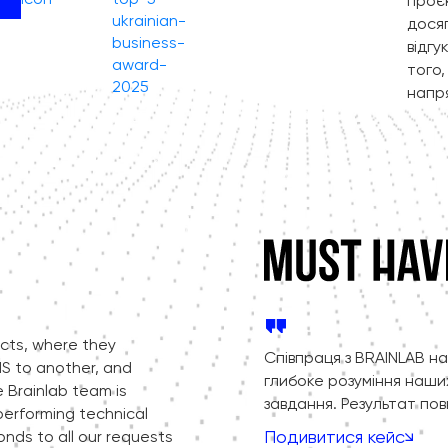
проє
досяг
відг
того,
напр
ects, where they
Співпраця з BRAINLAB н
S to another, and
глибоке розуміння наши
 Brainlab team is
завдання. Результат пов
performing technical
Подивитися кейс
onds to all our requests