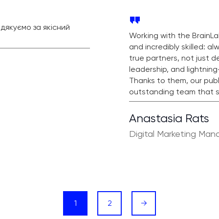
дякуємо за якісний
Working with the BrainLab
and incredibly skilled: a
true partners, not just 
leadership, and lightnin
Thanks to them, our pub
outstanding team that s
Anastasia Rats
Digital Marketing Man
1
2
→