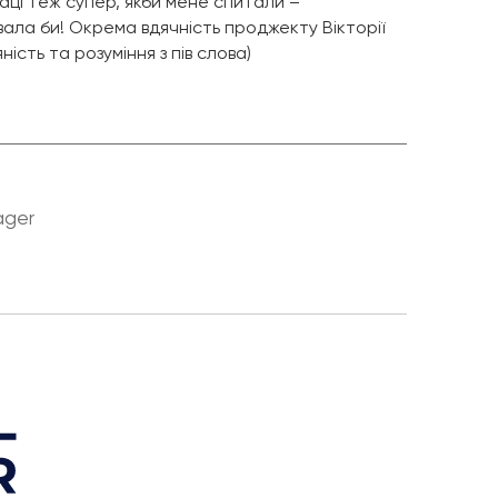
раці теж супер, якби мене спитали –
ла би! Окрема вдячність проджекту Вікторії
ість та розуміння з пів слова)
ager