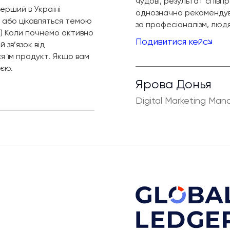
чудові, результат співп
ерший в Україні
однозначно рекомендува
 або цікавляться темою
за професіоналізм, людян
 ) Коли почнемо активно
Подивитися кейс
зв’язок від
я їм продукт. Якщо вам
ією.
Ярова Донья
Digital Marketing Man