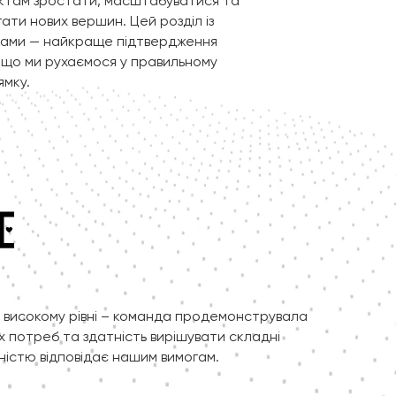
ктам зростати, масштабуватися та
ати нових вершин. Цей розділ із
уками — найкраще підтвердження
 що ми рухаємося у правильному
ямку.
а високому рівні – команда продемонструвала
х потреб та здатність вирішувати складні
ністю відповідає нашим вимогам.