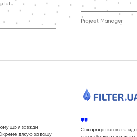
a lot!
Project Manager
ому що я завжди
Співпраця повністю від
 Окреме дякую за вашу
сподобалися швидкість в