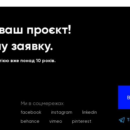
 ваш проєкт!
у заявку.
ією вже понад 10 років.
В
Ми в соцмережах
facebook
instagram
linkedin
T
behance
vimeo
pinterest