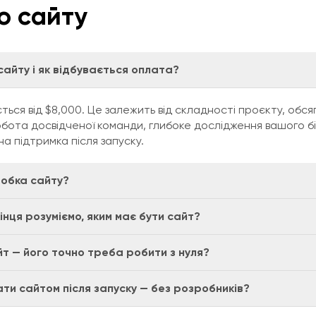
о сайту
сайту і як відбувається оплата?
ься від $8,000. Це залежить від складності проєкту, обся
обота досвідченої команди, глибоке дослідження вашого бі
а підтримка після запуску.
робка сайту?
кінця розуміємо, яким має бути сайт?
йт — його точно треба робити з нуля?
ати сайтом після запуску — без розробників?