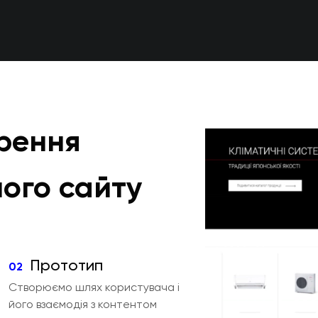
рення
ого сайту
Прототип
02
Створюємо шлях користувача і
його взаємодія з контентом