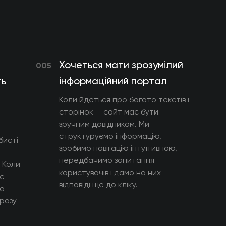
Хочеться мати зрозумілий
005
ть
інформаційний портал
Коли йдеться про багато текстів і
сторінок — сайт має бути
зручним довідником. Ми
структуруємо інформацію,
бисті
зробимо навігацію інтуїтивною,
передбачимо запитання
 Коли
користувачів і дамо на них
є —
відповіді ще до кліку.
 а
дразу