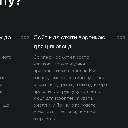
йту?
у до
Сайт має стати воронкою
002
003
для цільової дії
и його
Сайт не має бути просто
візиткою. Його завдання —
—
приводити клієнта до дії. Ми
чає
закладаємо маркетингову логіку:
й,
сторінки під різні цільові аудиторії,
ий
правильну структуру контенту,
місця для захоплення уваги,
я, що
аналітику. Так ви отримаєте
результат — запити, продажі,
звернення.