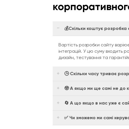
корпоративног
💰Скільки коштує розробка 
Вартість розробки сайту варіюєт
інтеграцій. У цю суму входить р
дизайн, тестування та гарантійн
🕒 Скільки часу триває роз
🤓 А якщо ми ще самі не до 
🔄 А що якщо в нас уже є са
✅ Чи зможемо ми самі керув