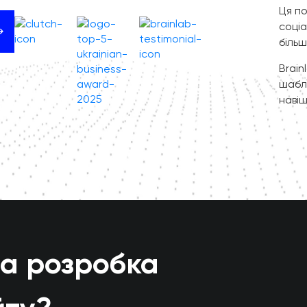
Ця по
соціа
більш
Brain
шабло
навіщ
на розробка