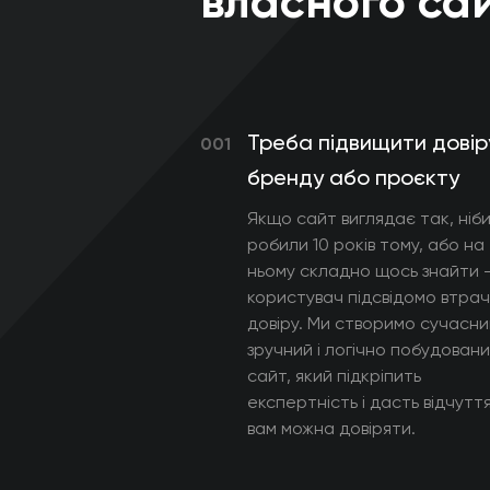
власного са
Треба підвищити довір
001
бренду або проєкту
Якщо сайт виглядає так, ніб
робили 10 років тому, або на
ньому складно щось знайти 
користувач підсвідомо втра
довіру. Ми створимо сучасни
зручний і логічно побудован
сайт, який підкріпить
експертність і дасть відчутт
вам можна довіряти.