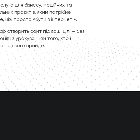
слуга для бізнесу, медійних та
льних проєктів, яким потрібне
е, ніж просто «бути в інтернеті».
lab створить сайт під ваші цілі — без
нів і з урахуванням того, хто і
о на нього прийде.