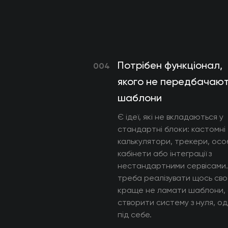
Потрібен функціонал,
004
якого не передбачаю
шаблони
Є ідеї, які не вкладаються у
стандартні блоки: кастомні
калькулятори, трекери, осо
кабінети або інтеграції з
нестандартними сервісами.
треба реалізувати щось сво
краще не ламати шаблони,
створити систему з нуля, о
під себе.