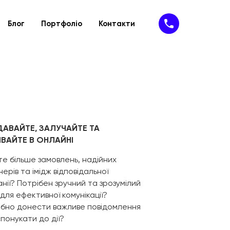
Блог
Портфоліо
Контакти
Підтримка
IT- рішення
ію
йту
Техпідтримка
SaaS-сервіси
айту
Доопрацювання сайту
SAP-рішення
MVP
Програмне забезпечення
Кібербезпека
АВАЙТЕ, ЗАЛУЧАЙТЕ ТА
ВАЙТЕ В ОНЛАЙНІ
е більше замовлень, надійних
ерів та імідж відповідальної
нії? Потрібен зручний та зрозумілий
для ефективної комунікації?
ібно донести важливе повідомлення
понукати до дії?