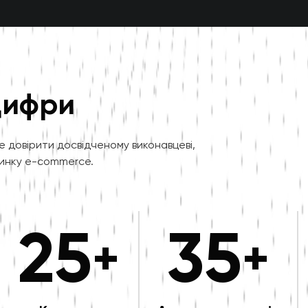
цифри
е довірити досвідченому виконавцеві,
ринку e-commerce.
25
35
+
+