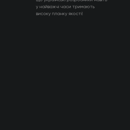
у найважчі часи тримають
високу планку якості!