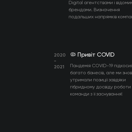
Digital агентствами і відоми
брендами. Визначення
подальших напрямків компан
🦠 Привіт COVID
2020
-
Пандемія COVID-19 підкоси
2021
багато бізнесів, але ми зно
утримали позиції завдяки
гібридному досвіду роботи
команди з її заснування!