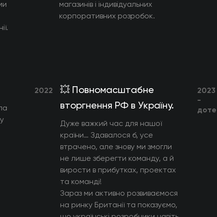
ми
магазинів і індивідуальних
корпоративних розробок.
ії.
💥 Повномасштабне
2022
2023
-
вторгнення РФ в Україну.
ла
доте
ву
Дуже важкий час для нашої
країни… Здавалося б, усе
втрачено, але знову ми змогли
не лише зберегти команду, а й
вирости в прибутках, проектах
та команді!
Зараз ми активно розвиваємося
на ринку Британії та показуємо,
що українські розробники навіть