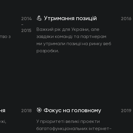
💪 Утримання позицій
2014
2016
-
Важкий рік для України, але
2015
тво з
завдяки команді та партнерам
ми утримали позиції на ринку веб
розробки.
ня
🎯 Фокус на головному
2018
2019
жі,
У пріоритеті великі проекти
багатофункціональних інтернет-