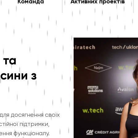
Команда
Активних проектів
 та
осини з
для досягнення своїх
тійної підтримки,
ння функціоналу.