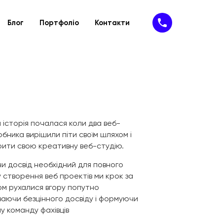
Блог
Портфоліо
Контакти
Підтримка
IT- рішення
ію
йту
Техпідтримка
SaaS-сервіси
айту
Доопрацювання сайту
SAP-рішення
MVP
Програмне забезпечення
Кібербезпека
історія почалася коли два веб-
бника вирішили піти своїм шляхом і
рити свою креативну веб-студію.
и досвід необхідний для повного
 створення веб проектів ми крок за
ом рухалися вгору попутно
ваючи безцінного досвіду і формуючи
у команду фахівців