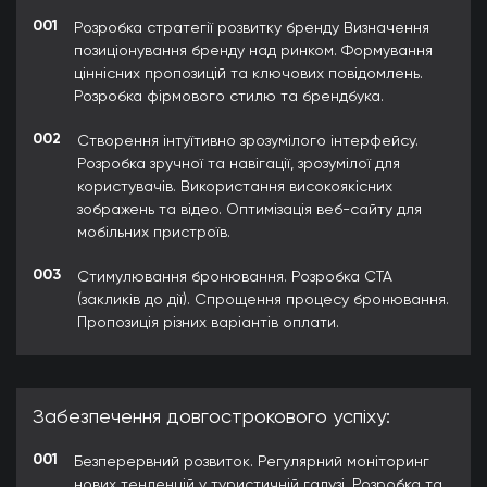
001
Розробка стратегії розвитку бренду Визначення
позиціонування бренду над ринком. Формування
ціннісних пропозицій та ключових повідомлень.
Розробка фірмового стилю та брендбука.
002
Створення інтуїтивно зрозумілого інтерфейсу.
Розробка зручної та навігації, зрозумілої для
користувачів. Використання високоякісних
зображень та відео. Оптимізація веб-сайту для
мобільних пристроїв.
003
Стимулювання бронювання. Розробка CTA
(закликів до дії). Спрощення процесу бронювання.
Пропозиція різних варіантів оплати.
Забезпечення довгострокового успіху:
001
Безперервний розвиток. Регулярний моніторинг
нових тенденцій у туристичній галузі. Розробка та