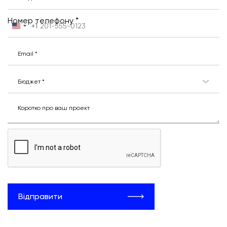
Номер телефону *
+1
United
States
+1
Email *
Бюджет *
Коротко про ваш проект
Відправити