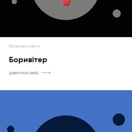
Військова освіта
Боривітер
дивитися кейс