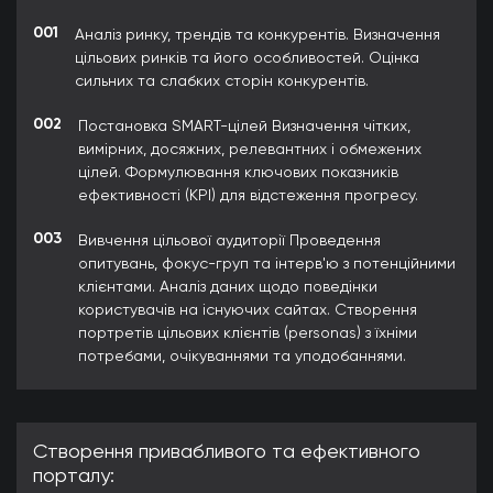
001
Аналіз ринку, трендів та конкурентів. Визначення
цільових ринків та його особливостей. Оцінка
сильних та слабких сторін конкурентів.
002
Постановка SMART-цілей Визначення чітких,
вимірних, досяжних, релевантних і обмежених
цілей. Формулювання ключових показників
ефективності (KPI) для відстеження прогресу.
003
Вивчення цільової аудиторії Проведення
опитувань, фокус-груп та інтерв'ю з потенційними
клієнтами. Аналіз даних щодо поведінки
користувачів на існуючих сайтах. Створення
портретів цільових клієнтів (personas) з їхніми
потребами, очікуваннями та уподобаннями.
Створення привабливого та ефективного
порталу: