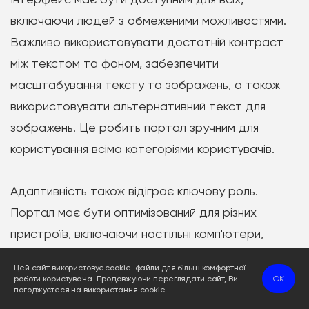
включаючи людей з обмеженими можливостями.
Важливо використовувати достатній контраст
між текстом та фоном, забезпечити
масштабування тексту та зображень, а також
використовувати альтернативний текст для
зображень. Це робить портал зручним для
користування всіма категоріями користувачів.
Адаптивність також відіграє ключову роль.
Портал має бути оптимізований для різних
пристроїв, включаючи настільні комп'ютери,
ноутбуки, планшети та смартфони. Використання
Цей сайт використовує cookie-файли для більш комфортної
адаптивного дизайну або чуйних веб-шаблонів
роботи користувача. Продовжуючи переглядати сайт, Ви
OK
погоджуєтеся на використання cookie.
дозволяє забезпечити коректне відображення