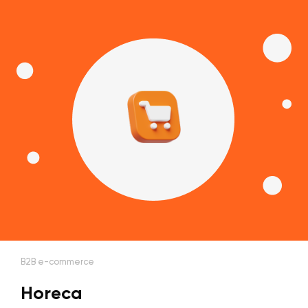
B2B e-commerce
Horeca