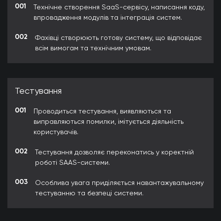
001
Технічне створення SaaS-сервісу, написання коду,
впровадження модулів та інтеграція систем.
002
Фахівці створюють готову систему, що відповідає
всім вимогам та технічним умовам.
Тестування
001
Проводиться тестування, виявляються та
виправляються помилки, імітується діяльність
користувачів.
002
Тестування дозволяє переконатись у коректній
роботі SAAS-системи.
003
Особлива увага приділяється навантажувальному
тестуванню та безпеці системи.