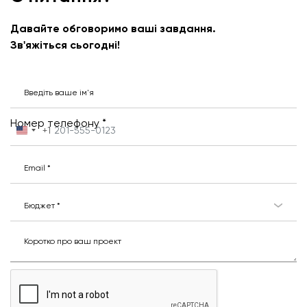
Давайте обговоримо ваші завдання.
Зв'яжіться сьогодні!
Введіть ваше ім'я
Номер телефону *
+1
United
States
+1
Email *
Бюджет *
Коротко про ваш проект