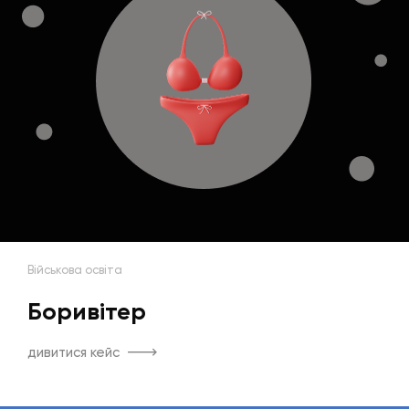
Військова освіта
Боривітер
дивитися кейс