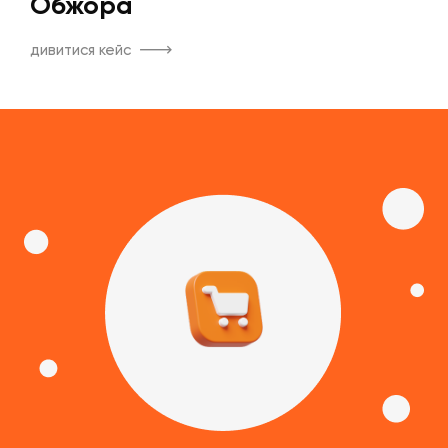
Обжора
дивитися кейс