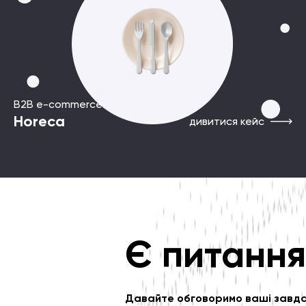
B2B e-commerce
Horeca
дивитися кейс
Є питанн
Давайте обговоримо ваші завдан