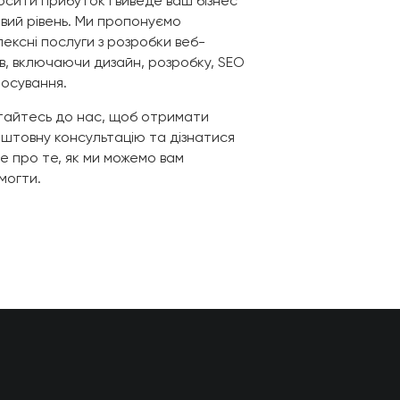
сити прибуток і виведе ваш бізнес
вий рівень. Ми пропонуємо
ексні послуги з розробки веб-
в, включаючи дизайн, розробку, SEO
росування.
тайтесь до нас, щоб отримати
оштовну консультацію та дізнатися
е про те, як ми можемо вам
могти.