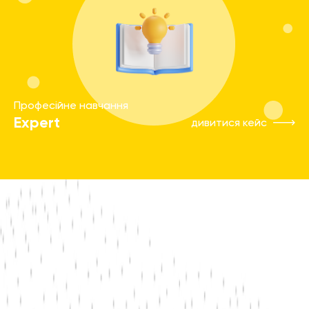
Професійне навчання
Expert
дивитися кейс