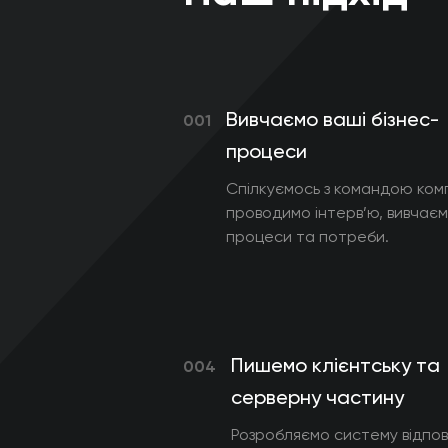
Вивчаємо ваші бізнес-
001
процеси
Спілкуємось з командою комп
проводимо інтерв’ю, вивчає
процеси та потреби.
Пишемо клієнтську та
004
серверну частину
Розробляємо систему відпов