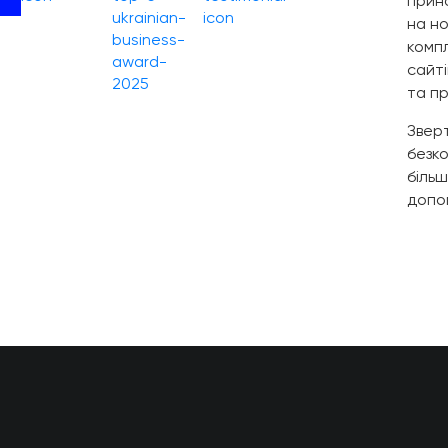
прино
на но
компл
сайті
та п
Звер
безк
більш
допо