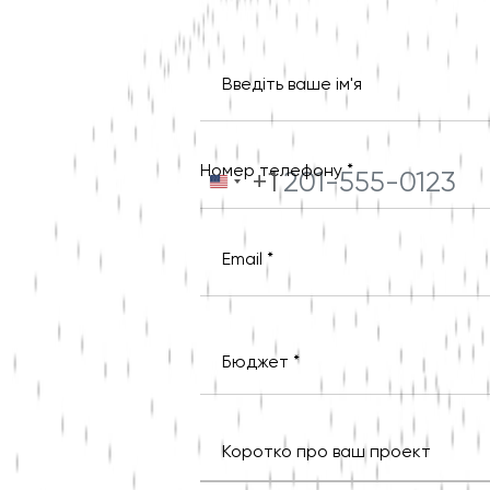
Введіть ваше ім'я
Номер телефону *
+1
United
States
+1
Email *
Бюджет *
Коротко про ваш проект