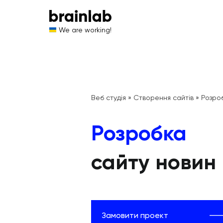
We are working!
Веб студія
»
Створення сайтів
»
Розро
Розробка
сайту новин
Замовити проект