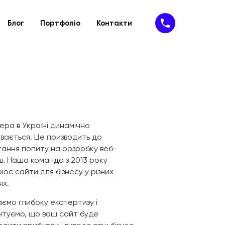
Блог
Портфоліо
Контакти
Підтримка
IT- рішення
ію
йту
Техпідтримка
SaaS-сервіси
айту
Доопрацювання сайту
SAP-рішення
MVP
Програмне забезпечення
Кібербезпека
ера в Україні динамічно
вається. Це призводить до
тання попиту на розробку веб-
в. Наша команда з 2013 року
ює сайти для бізнесу у різних
ях.
ємо глибоку експертизу і
нтуємо, що ваш сайт буде