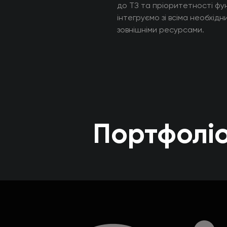
до ТЗ та пріоритетності фун
інтегруємо зі всіма необхідн
зовнішніми ресурсами.
Портфолі