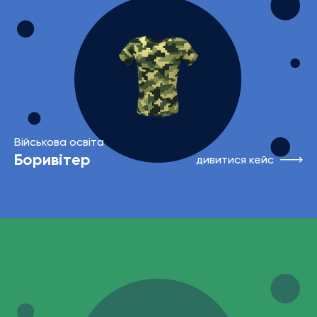
Військова освіта
Боривітер
дивитися кейс