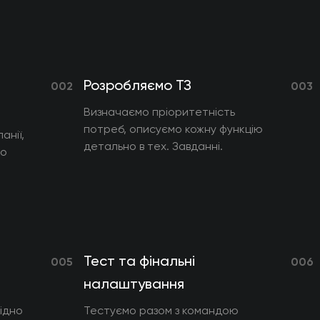
Розробляємо ТЗ
002
003
Визначаємо пріоритетність
потреб, описуємо кожну функцію
анії,
детально в тех. Завданні.
мо
Тест та фінальні
005
006
налаштування
ідно
Тестуємо разом з командою