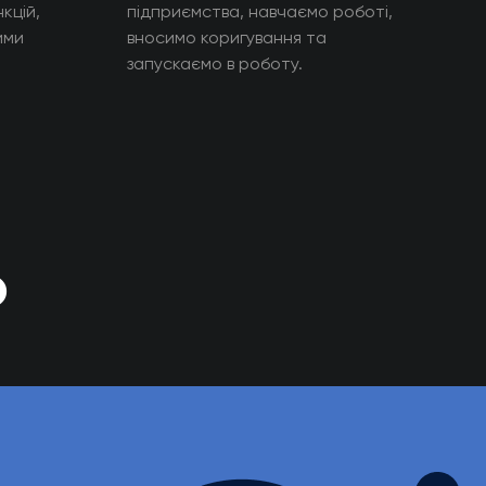
кцій,
підприємства, навчаємо роботі,
ими
вносимо коригування та
запускаємо в роботу.
о