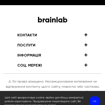
КОНТАКТИ
ПОСЛУГИ
ІНФОРМАЦІЯ
СОЦ. МЕРЕЖІ
⚠️ Усі права захищено. Несанкціоноване копіювання чи
відтворення контенту цього сайту, повністю або частково,
суворо заборонено та може призвести до негайного
застосування DMCA, включаючи блокування домену. Ми
Цей сайт використовує cookie-файли для більш комфортної
роботи користувача. Продовжуючи переглядати сайт, Ви
OK
активно стежимо за дотриманням наших авторських прав.