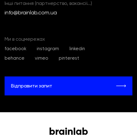
Інші питання (партнерство, вакансії...)
info@brainlab.com.ua
Ми в соцмережах
facebook
instagram
linkedin
behance
vimeo
pinterest
Відправити запит