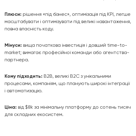
Плюси:
рішення «під бізнес», оптимізація під KPI, легше
масштабувати і оптимізувати під великі навантаження,
повна власність коду.
Мінуси:
вища початкова інвестиція і довший time-to-
market; вимагає професійної команди або агентства-
партнера.
Кому підходить:
B2B, великі B2C з унікальними
процесами, компаніям, що планують широкі інтеграції
і автоматизацію.
Ціна:
від $8k за мінімальну платформу до сотень тисяч
для складних екосистем.