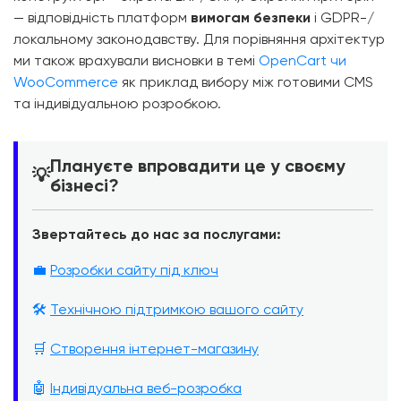
— відповідність платформ
вимогам безпеки
і GDPR-/
локальному законодавству. Для порівняння архітектур
ми також врахували висновки в темі
OpenCart чи
WooCommerce
як приклад вибору між готовими CMS
та індивідуальною розробкою.
Плануєте впровадити це у своєму
💡
бізнесі?
Звертайтесь до нас за послугами:
💼
Розробки сайту під ключ
🛠️
Технічною підтримкою вашого сайту
🛒
Створення інтернет-магазину
🤖
Індивідуальна веб-розробка