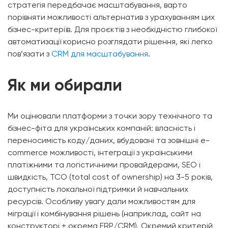
стратегія передбачає масштабування, варто
порівняти можливості альтернатив з урахуванням цих
бізнес-критеріїв. Для проєктів з необхідністю глибокої
автоматизації корисно розглядати рішення, які легко
пов’язати з
CRM для масштабування
.
Як ми обирали
Ми оцінювали платформи з точки зору технічного та
бізнес-фіта для українських компаній: власність і
переносимість коду/даних, вбудовані та зовнішні e-
commerce можливості, інтеграції з українськими
платіжними та логістичними провайдерами, SEO і
швидкість, TCO (total cost of ownership) на 3-5 років,
доступність локальної підтримки й навчальних
ресурсів. Особливу увагу дали можливостям для
міграції і комбінування рішень (наприклад, сайт на
конструкторі + окрема ERP/CRM). Окремий критерій