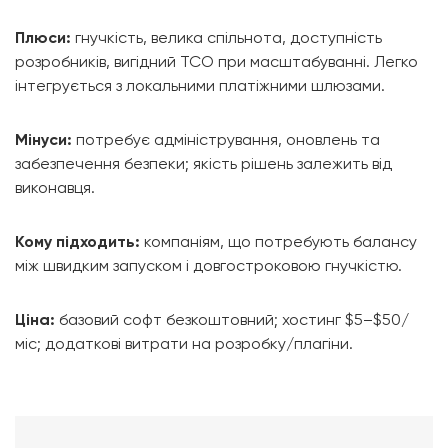
Плюси:
гнучкість, велика спільнота, доступність
розробників, вигідний TCO при масштабуванні. Легко
інтегрується з локальними платіжними шлюзами.
Мінуси:
потребує адміністрування, оновлень та
забезпечення безпеки; якість рішень залежить від
виконавця.
Кому підходить:
компаніям, що потребують балансу
між швидким запуском і довгостроковою гнучкістю.
Ціна:
базовий софт безкоштовний; хостинг $5–$50/
міс; додаткові витрати на розробку/плагіни.