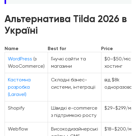
Альтернатива Tilda 2026 в
Україні
Name
Best for
Price
WordPress
(з
Гнучкі сайти та
$0–$50/міс +
WooCommerce)
магазини
хостинг
Кастомна
Складні бізнес-
від $8k
розробка
системи, інтеграції
одноразово
(Laravel)
Shopify
Швидкі e-commerce
$29–$299/міс
з підтримкою росту
Webflow
Високодизайнерські
$18–$200/міс