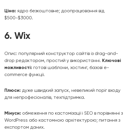
Ціна:
ядро безкоштовне; доопрацювання від
$500-$3000.
6. Wix
Опис: популярний конструктор сайтів із drag-and-
drop редактором, простий у використанні.
Ключові
можливості:
готові шаблони, хостинг, базові e-
commerce функції.
Плюси:
дуже швидкий запуск, невеликий поріг входу
для непрофесіоналів, техпідтримка.
Мінуси:
обмеження по кастомізації і SEO в порівнянні з
WordPress або кастомною архітектурою; питання з
експортом даних.