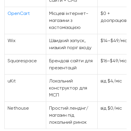
сайти + CMS
OpenCart
Місцеві інтернет-
$0 +
магазини з
доопрацюва
кастомізацією
Wix
Швидкий запуск,
$14–$49/міс
низький поріг входу
Squarespace
Брендові сайти для
$16–$49/міс
презентацій
uKit
Локальний
від $4/міс
конструктор для
МСП
Nethouse
Простий лендінг/
від $0/міс
магазин під
локальний ринок