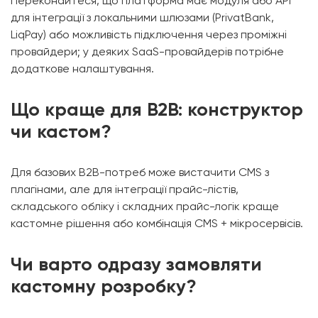
Переконайтеся, що платформа має модуля або API
для інтеграції з локальними шлюзами (PrivatBank,
LiqPay) або можливість підключення через проміжні
провайдери; у деяких SaaS-провайдерів потрібне
додаткове налаштування.
Що краще для B2B: конструктор
чи кастом?
Для базових B2B-потреб може вистачити CMS з
плагінами, але для інтеграції прайс-лістів,
складського обліку і складних прайс-логік краще
кастомне рішення або комбінація CMS + мікросервісів.
Чи варто одразу замовляти
кастомну розробку?