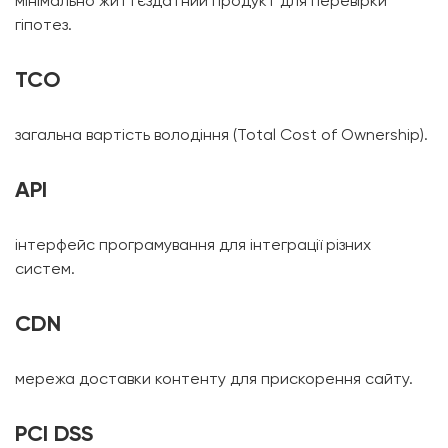
мінімально життєздатний продукт для перевірки
гіпотез.
TCO
загальна вартість володіння (Total Cost of Ownership).
API
інтерфейс програмування для інтеграції різних
систем.
CDN
мережа доставки контенту для прискорення сайту.
PCI DSS