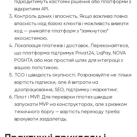
підходитимуть кастомні рішення або платформи з
відкритими API.
Контроль даних і власність. Якщо важлива повна
власність над базою клієнтів і можливість вивезти
код — уникайте платформ з “замкнутою”
екосистемою.
Локалізація платежів і доставок. Переконайтеся,
що платформа підтримує Privat24, LiqPay, NOVA
POSHTA або має простий шлях для інтеграції з
вашою логістикою.
TCO і швидкість окупності. Розраховуйте не тільки
вартість підписки, але й витрати на
доопрацювання, SEO, підтримку і маркетинг.
Пілот і MVP. Для перевірки гіпотез швидше
запускати MVP на конструкторах, але з ризиком
технічного боргу — вартість переходу треба
врахувати заздалегідь.