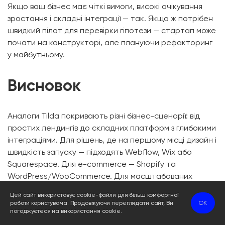
Якщо ваш бізнес має чіткі вимоги, високі очікування
зростання і складні інтеграції — так. Якщо ж потрібен
швидкий пілот для перевірки гіпотези — стартап може
почати на конструкторі, але плануючи рефакторинг
у майбутньому.
Висновок
Аналоги Tilda покривають різні бізнес-сценарії: від
простих лендингів до складних платформ з глибокими
інтеграціями. Для рішень, де на першому місці дизайн і
швидкість запуску — підходять Webflow, Wix або
Squarespace. Для e-commerce — Shopify та
WordPress/WooCommerce. Для масштабованих
бізнес-систем і довгострокової автоматизації —
Цей сайт використовує cookie-файли для більш комфортної
кастомна розробка на фреймворках типу Laravel або
роботи користувача. Продовжуючи переглядати сайт, Ви
OK
комплексні рішення з CRM-інтеграцією (Bitrix24). Вибір
погоджуєтеся на використання cookie.
має бути стратегічним і базуватися на бізнес-цілях, а