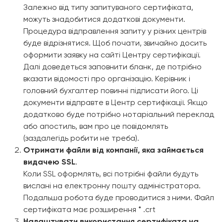
Залежно від типу запитуваного сертифіката,
можуть знадобитися додаткові документи.
Процедура відправлення запиту у різних центрів
буде відрізнятися. Щоб почати, звичайно досить
оформити заявку на сайті Центру сертифікації.
Далі доведеться заповнити бланк, де потрібно
вказати відомості про організацію. Керівник і
головний бухгалтер повинні підписати його. Ці
документи відправте в Центр сертифікації. Якщо
додатково буде потрібно нотаріальний переклад
або апостиль, вам про це повідомлять
(заздалегідь робити не треба).
Отримати файли від компанії, яка займається
видачею SSL
.
Коли SSL оформлять, всі потрібні файли будуть
вислані на електронну пошту адміністратора.
Подальша робота буде проводитися з ними. Файл
сертифіката має розширення * .crt
Налаштувати використання сертифіката на