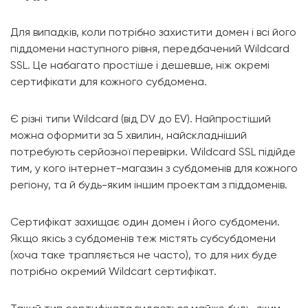
Для випадків, коли потрібно захистити домен і всі його
піддомени наступного рівня, передбачений Wildcard
SSL. Це набагато простіше і дешевше, ніж окремі
сертифікати для кожного субдомена.
Є різні типи Wildcard (від DV до EV). Найпростіший
можна оформити за 5 хвилин, найскладніший
потребують серйозної перевірки. Wildcard SSL підійде
тим, у кого інтернет-магазин з субдоменів для кожного
регіону, та й будь-яким іншим проектам з піддоменів.
Сертифікат захищає один домен і його субдомени.
Якщо якісь з субдоменів теж містять субсубдомени
(хоча таке трапляється не часто), то для них буде
потрібно окремий Wildcart сертифікат.