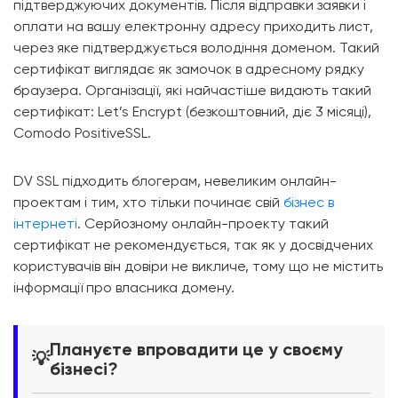
підтверджуючих документів. Після відправки заявки і
оплати на вашу електронну адресу приходить лист,
через яке підтверджується володіння доменом. Такий
сертифікат виглядає як замочок в адресному рядку
браузера. Організації, які найчастіше видають такий
сертифікат: Let’s Encrypt (безкоштовний, діє 3 місяці),
Comodo PositiveSSL.
DV SSL підходить блогерам, невеликим онлайн-
проектам і тим, хто тільки починає свій
бізнес в
інтернеті
. Серйозному онлайн-проекту такий
сертифікат не рекомендується, так як у досвідчених
користувачів він довіри не викличе, тому що не містить
інформації про власника домену.
Плануєте впровадити це у своєму
💡
бізнесі?