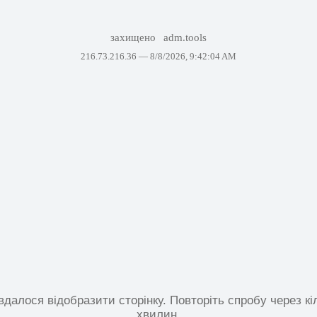
захищено
adm.tools
216.73.216.36 —
8/8/2026, 9:42:04 AM
вдалося відобразити сторінку. Повторіть спробу через кі
хвилин.