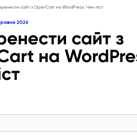
еренести сайт з OpenCart на WordPress: Чек‑ліст
 Травня 2026
ренести сайт з
art на WordPre
іст