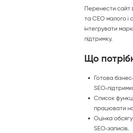
Перенести сайт
та СЕО малого і с
інтегрувати марк
підтримку.
Що потріб
Готова бізнес
SEO‑підтримка,
Список функці
працювати на 
Оцінка обсягу 
SEO‑записів.