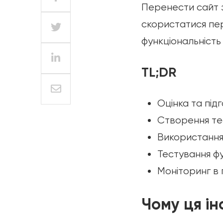
Перенести сайт з
скористатися пе
функціональність
TL;DR
Оцінка та під
Створення те
Використання с
Тестування фун
Моніторинг в 
Чому ця ін