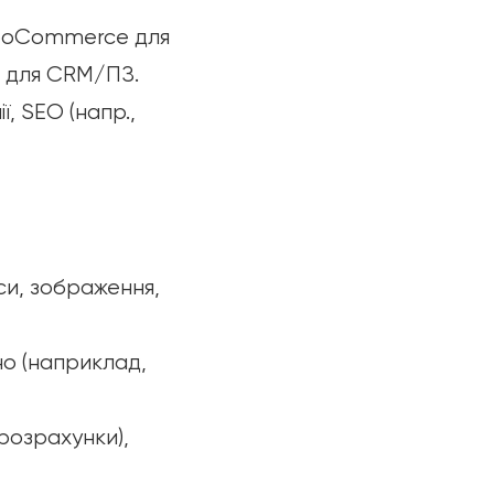
 WooCommerce для
I для CRM/ПЗ.
, SEO (напр.,
иси, зображення,
но (наприклад,
 розрахунки),