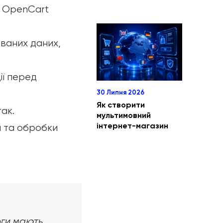
х OpenCart
ваних даних,
ії перед
30 Липня 2026
Як створити
ак.
мультимовний
інтернет-магазин
я та обробки
оги мають