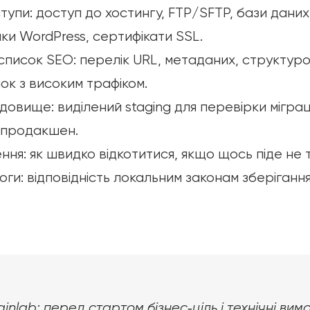
тупи: доступ до хостингу, FTP/SFTP, бази дани
нки WordPress, сертифікати SSL.
список SEO: перелік URL, метаданих, структуро
нок з високим трафіком.
овище: виділений staging для перевірки міграц
 продакшен.
ня: як швидко відкотитися, якщо щось піде не т
ги: відповідність локальним законам зберіганн
inlab: перед стартом бізнес‑ціль і технічні вим