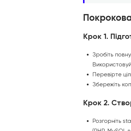
Покрокова
Крок 1. Підго
Зробіть повну
Використовуй
Перевірте ціл
Збережіть коп
Крок 2. Ств
Розгорніть st
(PHP, MySQL ве