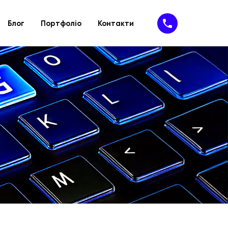
Блог
Портфоліо
Контакти
Підтримка
IT- рішення
ію
йту
Техпідтримка
SaaS-сервіси
айту
Доопрацювання сайту
SAP-рішення
MVP
Програмне забезпечення
Кібербезпека