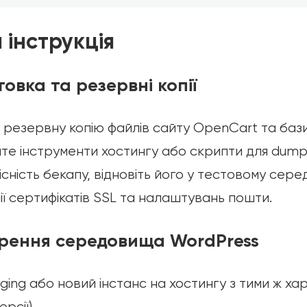
 інструкція
товка та резервні копії
 резервну копію файлів сайту OpenCart та бази
те інструменти хостингу або скрипти для dum
існість бекапу, відновіть його у тестовому сере
ії сертифікатів SSL та налаштувань пошти.
орення середовища WordPress
aging або новий інстанс на хостингу з тими ж х
рсії).