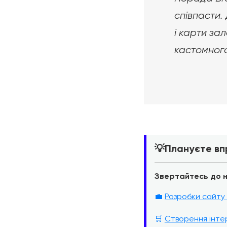
співпасти.
і карти з
кастомного
💡
Плануєте вп
Звертайтесь до н
💼
Розробки сайту 
🛒
Створення інте