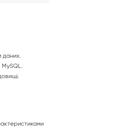
 даних.
p MySQL.
довищі.
арактеристиками