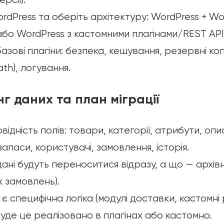
ordPress та оберіть архітектуру: WordPress +
бо WordPress з кастомними плагінами/REST AP
зові плагіни: безпека, кешування, резервні копії
th), логування.
нг даних та план міграції
відність полів: товари, категорії, атрибути, оп
, запаси, користувачі, замовлення, історія.
 дані будуть переноситися відразу, а що — архів
 замовлень).
 є специфічна логіка (модулі доставки, кастомні
буде це реалізовано в плагінах або кастомно.