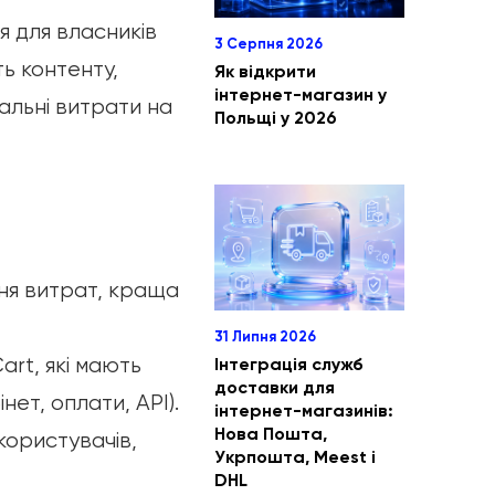
я для власників
3 Серпня 2026
ть контенту,
Як відкрити
інтернет-магазин у
альні витрати на
Польщі у 2026
ння витрат, краща
31 Липня 2026
rt, які мають
Інтеграція служб
доставки для
ет, оплати, API).
інтернет-магазинів:
Нова Пошта,
 користувачів,
Укрпошта, Meest і
DHL