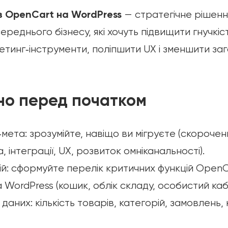
з OpenCart на WordPress
— стратегічне рішенн
ереднього бізнесу, які хочуть підвищити гнучкіс
етинг‑інструменти, поліпшити UX і зменшити заг
но перед початком
‑мета: зрозумійте, навіщо ви мігруєте (скороче
 інтеграції, UX, розвиток омніканальності).
й: сформуйте перелік критичних функцій OpenCa
WordPress (кошик, облік складу, особистий кабін
даних: кількість товарів, категорій, замовлень,