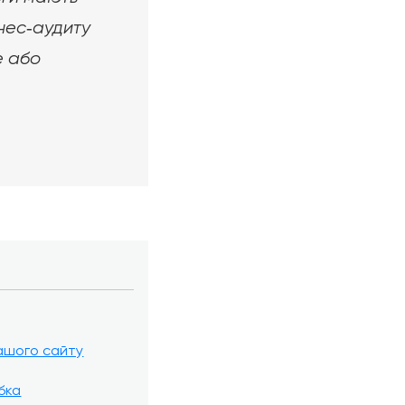
знес‑аудиту
e або
ашого сайту
бка