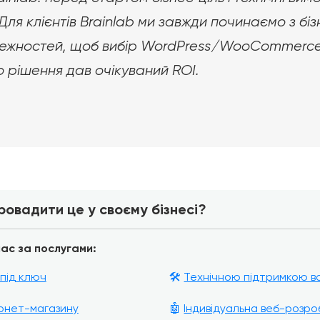
 Для клієнтів Brainlab ми завжди починаємо з бі
алежностей, щоб вибір WordPress/WooCommerc
 рішення дав очікуваний ROI.
ровадити це у своєму бізнесі?
ас за послугами:
під ключ
🛠️
Технічною підтримкою в
рнет-магазину
🤖
Індивідуальна веб-розро