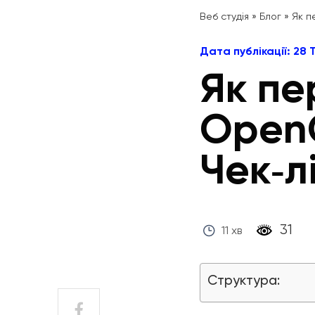
Веб студія
»
Блог
»
Як п
Дата публікації: 28
Як пе
OpenC
Чек‑л
‎ 31 ‎
11 хв
Структура: