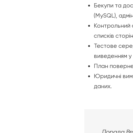
Бекупи та дос
(MySQL), адмі
Контрольний 
списків сторі
Тестове серед
виведенням у
План повернен
Юридичні вимо
даних.
Порада Bra