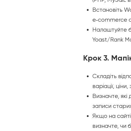
Встановіть W
e‑commerce а
Налаштуйте ба
Yoast/Rank Ma
Крок 3. Мапі
Складіть відпо
варіації, ціни
Визначте, які
записи старих
Якщо на сайті
визначте, чи 