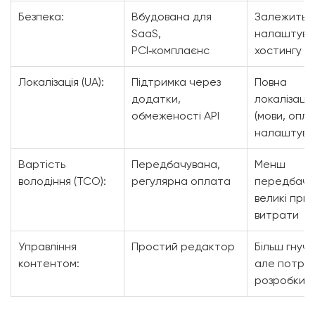
Безпека:
Вбудована для
Залежить в
SaaS,
налаштуван
PCI‑комплаєнс
хостингу
Локалізація (UA):
Підтримка через
Повна
додатки,
локалізація
обмеженості API
(мови, опла
налаштува
Вартість
Передбачувана,
Менш
володіння (TCO):
регулярна оплата
передбачу
великі прих
витрати
Управління
Простий редактор
Більш гнучк
контентом:
але потре
розробки