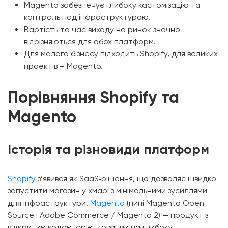
Magento забезпечує глибоку кастомізацію та
контроль над інфраструктурою.
Вартість та час виходу на ринок значно
відрізняються для обох платформ.
Для малого бізнесу підходить Shopify, для великих
проектів – Magento.
Порівняння Shopify та
Magento
Історія та різновиди платформ
Shopify
з’явився як SaaS‑рішення, що дозволяє швидко
запустити магазин у хмарі з мінімальними зусиллями
для інфраструктури.
Magento
(нині Magento Open
Source і Adobe Commerce / Magento 2) — продукт з
відкритим кодом, орієнтований на глибоку