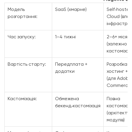
Модель
SaaS (хмарне)
Self‑hosted
розгортання:
Cloud (вла
інфраструк
Час запуску:
1–4 тижні
2–6+ місяці
(залежно ві
кастомізації
Вартість старту:
Передплата +
Розробка +
додатки
хостинг + лі
(для Adobe
Commerce)
Кастомізація:
Обмежена
Повна
бекенд‑кастомізація
кастомізац
(архітекту
модулів)