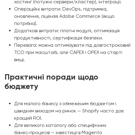
хостинг (потужні сервери/кластер), інтеграції.
Операційні витрати: DevOps, підтримка,
оновлення, ліцензія Adobe Commerce (якщо
потрібна).
Додаткові витрати: платні модулі, оптимізація
продуктивності, сертифікація безпеки.
Перевага: можна оптимізувати під довгостроковий
TCO при масштабі, але CAPEX і OPEX на старті
вищі.
Практичні поради щодо
бюджету
Для малого бізнесу з обмеженим бюджетом і
швидким виходом на ринок — Shopify часто дає
кращий ROI.
Для великого каталогу або специфічних
бізнес‑процесів — інвестиції в Magento