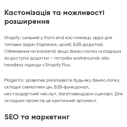
Кастомізація та можливості
розширення
Shopify: сильний у front‑end кастомізації, apps для
типових задач (підписки, upsell, B2B‑додатки).
Обмеження на backend: якщо бізнес‑логіка складніша
за доступні додатки — потрібні workarounds або
headless підходи з Shopify Plus.
Magento: дозволяє реалізувати будь‑яку бізнес‑логіку:
складні схематики цін, B2B‑функціонал,
нестандартний чек‑аут, багатовендорні сценарії. Для
складних проектів це критичний аргумент.
SEO та маркетинг