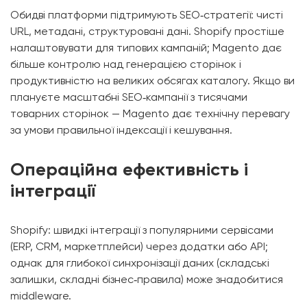
Обидві платформи підтримують SEO‑стратегії: чисті
URL, метадані, структуровані дані. Shopify простіше
налаштовувати для типових кампаній; Magento дає
більше контролю над генерацією сторінок і
продуктивністю на великих обсягах каталогу. Якщо ви
плануєте масштабні SEO‑кампанії з тисячами
товарних сторінок — Magento дає технічну перевагу
за умови правильної індексації і кешування.
Операційна ефективність і
інтеграції
Shopify: швидкі інтеграції з популярними сервісами
(ERP, CRM, маркетплейси) через додатки або API;
однак для глибокої синхронізації даних (складські
залишки, складні бізнес‑правила) може знадобитися
middleware.