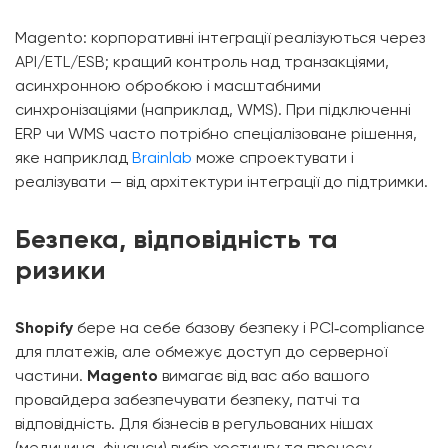
Magento: корпоративні інтеграції реалізуються через
API/ETL/ESB; кращий контроль над транзакціями,
асинхронною обробкою і масштабними
синхронізаціями (наприклад, WMS). При підключенні
ERP чи WMS часто потрібно спеціалізоване рішення,
яке наприклад
Brainlab
може спроектувати і
реалізувати — від архітектури інтеграції до підтримки.
Безпека, відповідність та
ризики
Shopify
бере на себе базову безпеку і PCI‑compliance
для платежів, але обмежує доступ до серверної
частини.
Magento
вимагає від вас або вашого
провайдера забезпечувати безпеку, патчі та
відповідність. Для бізнесів в регульованих нішах
(медицина, фінанси) вибір хостингу та процесу