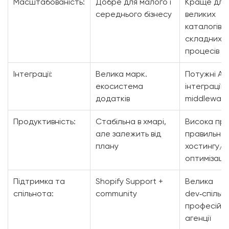
Масштабованість:
Добре для малого і
Краще для
середнього бізнесу
великих
каталогів 
складних
процесів
Інтеграції:
Велика марк.
Потужні API
екосистема
інтеграції 
додатків
middleware
Продуктивність:
Стабільна в хмарі,
Висока пр
але залежить від
правильно
плану
хостингу/
оптимізації
Підтримка та
Shopify Support +
Велика
спільнота:
community
dev‑спільн
професійні
агенції