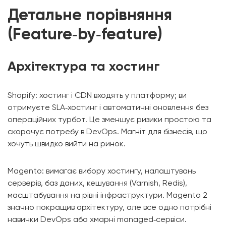
Детальне порівняння
(Feature‑by‑feature)
Архітектура та хостинг
Shopify: хостинг і CDN входять у платформу; ви
отримуєте SLA‑хостинг і автоматичні оновлення без
операційних турбот. Це зменшує ризики простою та
скорочує потребу в DevOps. Магніт для бізнесів, що
хочуть швидко вийти на ринок.
Magento: вимагає вибору хостингу, налаштувань
серверів, баз даних, кешування (Varnish, Redis),
масштабування на рівні інфраструктури. Magento 2
значно покращив архітектуру, але все одно потрібні
навички DevOps або хмарні managed‑сервіси.