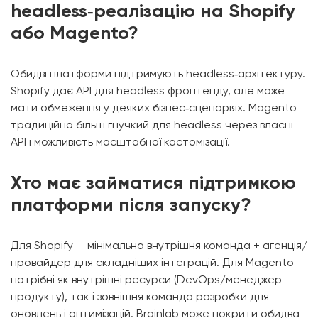
headless‑реалізацію на Shopify
або Magento?
Обидві платформи підтримують headless‑архітектуру.
Shopify дає API для headless фронтенду, але може
мати обмеження у деяких бізнес‑сценаріях. Magento
традиційно більш гнучкий для headless через власні
API і можливість масштабної кастомізації.
Хто має займатися підтримкою
платформи після запуску?
Для Shopify — мінімальна внутрішня команда + агенція/
провайдер для складніших інтеграцій. Для Magento —
потрібні як внутрішні ресурси (DevOps/менеджер
продукту), так і зовнішня команда розробки для
оновлень і оптимізацій. Brainlab може покрити обидва