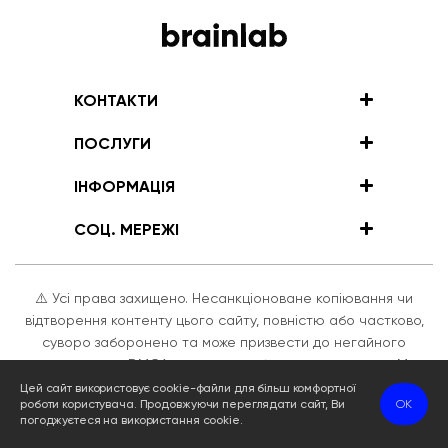
КОНТАКТИ
ПОСЛУГИ
ІНФОРМАЦІЯ
СОЦ. МЕРЕЖІ
⚠️ Усі права захищено. Несанкціоноване копіювання чи
відтворення контенту цього сайту, повністю або частково,
суворо заборонено та може призвести до негайного
застосування DMCA, включаючи блокування домену. Ми
активно стежимо за дотриманням наших авторських прав.
Цей сайт використовує cookie-файли для більш комфортної
роботи користувача. Продовжуючи переглядати сайт, Ви
OK
Зроблено з розумом!
погоджуєтеся на використання cookie.