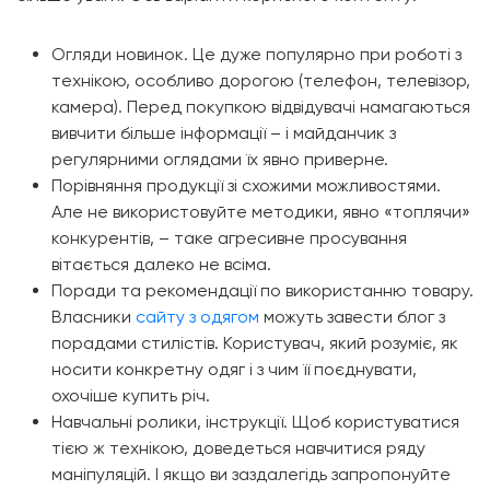
Огляди новинок. Це дуже популярно при роботі з
технікою, особливо дорогою (телефон, телевізор,
камера). Перед покупкою відвідувачі намагаються
вивчити більше інформації – і майданчик з
регулярними оглядами їх явно приверне.
Порівняння продукції зі схожими можливостями.
Але не використовуйте методики, явно «топлячи»
конкурентів, – таке агресивне просування
вітається далеко не всіма.
Поради та рекомендації по використанню товару.
Власники
сайту з одягом
можуть завести блог з
порадами стилістів. Користувач, який розуміє, як
носити конкретну одяг і з чим її поєднувати,
охочіше купить річ.
Навчальні ролики, інструкції. Щоб користуватися
тією ж технікою, доведеться навчитися ряду
маніпуляцій. І якщо ви заздалегідь запропонуйте