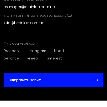
manager@brainlab.com.ua
Інші питання (партнерство, вакансії...)
info@brainlab.com.ua
Ми в соцмережах
facebook
instagram
linkedin
behance
vimeo
pinterest
Відправити запит