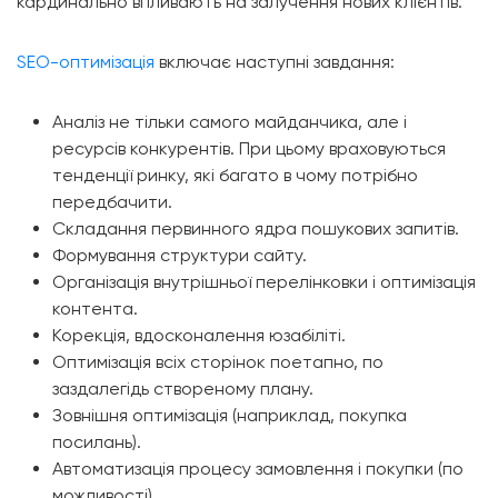
кардинально впливають на залучення нових клієнтів.
SEO-оптимізація
включає наступні завдання:
Аналіз не тільки самого майданчика, але і
ресурсів конкурентів. При цьому враховуються
тенденції ринку, які багато в чому потрібно
передбачити.
Складання первинного ядра пошукових запитів.
Формування структури сайту.
Організація внутрішньої перелінковки і оптимізація
контента.
Корекція, вдосконалення юзабіліті.
Оптимізація всіх сторінок поетапно, по
заздалегідь створеному плану.
Зовнішня оптимізація (наприклад, покупка
посилань).
Автоматизація процесу замовлення і покупки (по
можливості).