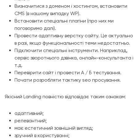
Визначитися з доменом і хостингом, встановити
CMS (в нашому випадку WP).
Встановити спеціальні плагіни (про них ми
поговоримо далі).
Провести адаптивну верстку сайту. Це актуально
в разі, якщо функціональності теми недостатньо.
Підключити спеціальні інструменти. Наприклад,
сервіс зворотнього дзвінка, онлайн-консультанта і
т.д.
Перевірити сайт і провести А / Б тестування.
Почати розробляти тактику seo просування.
Якісний Landing повністю відповідає таким ознакам:
адаптивний;
релевантний;
має естетичний зовнішній вигляд;
зручний в користуванні;