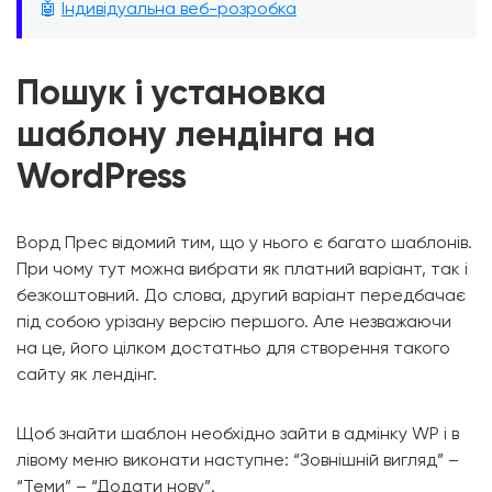
🤖
Індивідуальна веб-розробка
Пошук і установка
шаблону лендінга на
WordPress
Ворд Прес відомий тим, що у нього є багато шаблонів.
При чому тут можна вибрати як платний варіант, так і
безкоштовний. До слова, другий варіант передбачає
під собою урізану версію першого. Але незважаючи
на це, його цілком достатньо для створення такого
сайту як лендінг.
Щоб знайти шаблон необхідно зайти в адмінку WP і в
лівому меню виконати наступне: “Зовнішній вигляд” –
“Теми” – “Додати нову”.