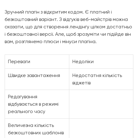
Зручний плагін з відкритим кодом. Є платний і
безкоштовний варіант. З відгуків веб-майстрів можна
сказати, що для створення лендінгу цілком достатньо
і безкоштовної версії. Але, щоб зрозуміти чи підійде він
вам, розглянемо плюси і мінуси плагіна.
Переваги
Недоліки
Швидке завантаження
Недостатня кількість
віджетів
Редагування
відбувається в режимі
реального часу
Величезна кількість
безкоштовних шаблонів