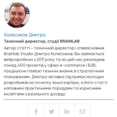
Колесніков Дмитро
Технічний директор, студії BRAINLAB
Автор статті - технічний директор і співзасновник
Brainlab Studio Дмитро Колесніков. Він займається
веброзробкою з 2011 року та за цей час реалізував
понад 400 проєктів у сфері e-commerce і B2B,
поєднуючи глибокі технічні знання зі стратегічним
плануванням. Дмитро активно підтримує молодих
розробників на початку їхньої кар’єри, а його статті
наповнені практичними порадами та корисними
інсайтами з реального досвіду.