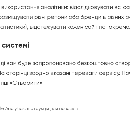
о використання аналітики: відслідковувати всі с
озміщувати різні регіони або бренди в різних р
татистики), відстежувати кожен сайт по-окремо
 системі
ді вам буде запропоновано безкоштовно створ
На сторінці заодно вказані переваги сервісу. П
пці «Створити».