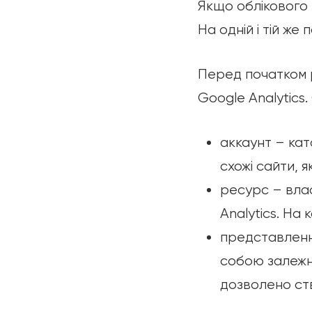
Якщо облікового 
На одній і тій же
Перед початком р
Google Analytics.
аккаунт – кат
схожі сайти, я
ресурс – влас
Analytics. На 
представлення 
собою залежно
дозволено ст