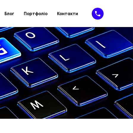
Блог
Портфоліо
Контакти
Підтримка
IT- рішення
ію
йту
Техпідтримка
SaaS-сервіси
айту
Доопрацювання сайту
SAP-рішення
MVP
Програмне забезпечення
Кібербезпека