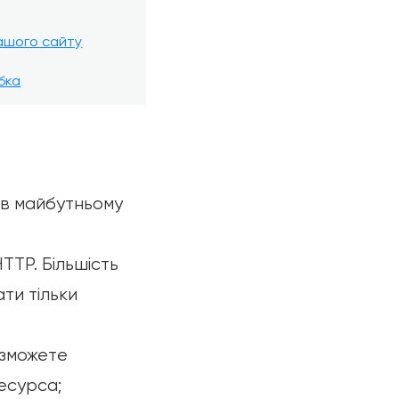
ашого сайту
бка
 в майбутньому
TTP. Більшість
ти тільки
 зможете
есурса;