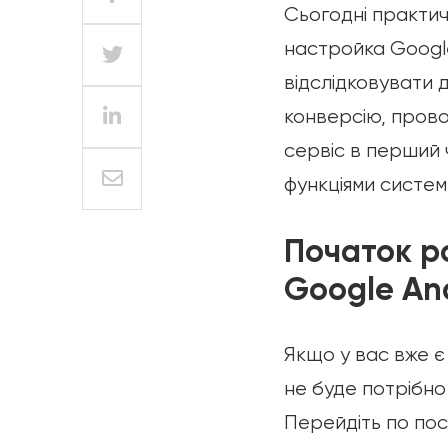
Сьогодні практич
настройка Google
відслідковувати д
конверсію, прово
сервіс в перший 
функціями системи
Початок р
Google Ana
Якщо у вас вже є
не буде потрібно
Перейдіть по по