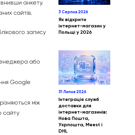
овнивши анкету.
зних сайтів.
3 Серпня 2026
Як відкрити
інтернет-магазин у
лікового запису
Польщі у 2026
 менеджера або
ння Google
31 Липня 2026
Інтеграція служб
зрізняються між
доставки для
інтернет-магазинів:
о сайту
Нова Пошта,
Укрпошта, Meest і
DHL