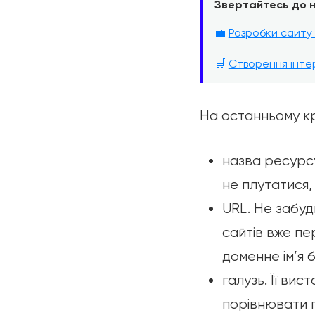
Звертайтесь до н
💼
Розробки сайту 
🛒
Створення інте
На останньому кр
назва ресурс
не плутатися, 
URL. Не забуд
сайтів вже пе
доменне ім’я 
галузь. Її ви
порівнювати п