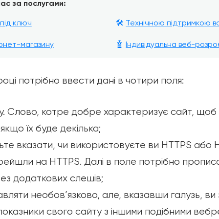
ас за послугами:
під ключ
🛠️
Технічною підтримкою в
рнет-магазину
🤖
Індивідуальна веб-розро
оці потрібно ввести дані в чотири поля:
у. Слово, котре добре характеризує сайт, щоб
якщо їх буде декілька;
ьте вказати, чи використовуєте ви HTTPS або H
рейшли на HTTPS. Далі в поле потрібно прописа
без додаткових слешів;
ставляти необов’язково, але, вказавши галузь, ви
оказники свого сайту з іншими подібними вебр