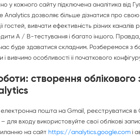
но у кожного сайту підключена аналітика від Гу
 Analytics дозволяє більше дізнатися про свою
ії гостей, вивчати ефективність різних каналів
дити A / B-тестування і багато іншого. Правда,
час буде здаватися складним. Розберемося з 
 і вивчимо особливості її початкового конфігур
оботи: створення облікового
lytics
 електронна пошта на Gmail, реєструватися в G
 – для входу використовуйте свої облікові запи
силанню на сайт
https://analytics.google.com
і а