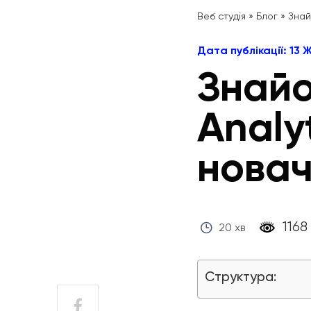
Веб студія
»
Блог
»
Знай
Дата публікації: 13
Знайо
Analyt
новач
‎ 1168 ‎
20 хв
Структура: