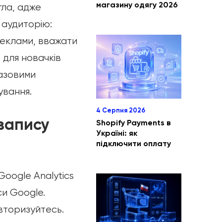
магазину одягу 2026
гла, адже
 аудиторію:
 реклами, вважати
 для новачків
базовими
ування.
4 Серпня 2026
 запису
Shopify Payments в
Україні: як
підключити оплату
oogle Analytics
си Google.
вторизуйтесь.