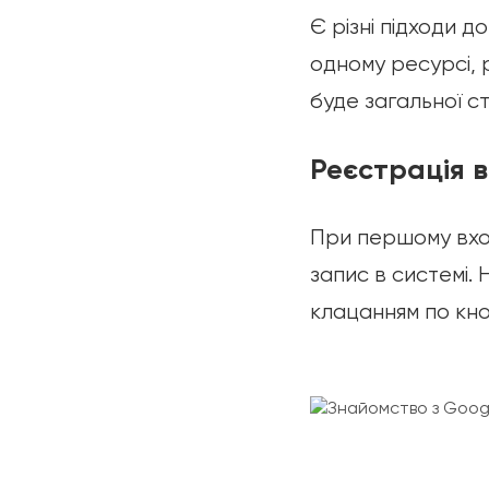
Є різні підходи д
одному ресурсі, р
буде загальної с
Реєстрація в
При першому вхо
запис в системі. 
клацанням по кно