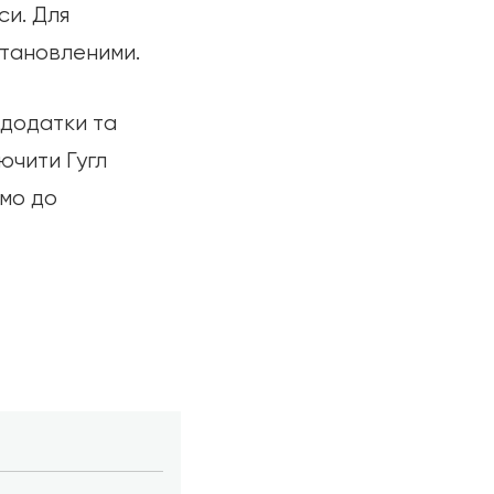
си. Для
становленими.
 додатки та
ючити Гугл
имо до