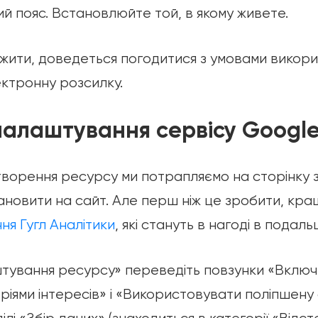
ий пояс. Встановлюйте той, в якому живете.
ити, доведеться погодитися з умовами викорис
ктронну розсилку.
налаштування сервісу Google 
створення ресурсу ми потрапляємо на сторінку з
тановити на сайт. Але перш ніж це зробити, кр
я Гугл Аналітики
, які стануть в нагоді в подаль
тування ресурсу» переведіть повзунки «Включ
горіями інтересів» і «Використовувати поліпшен