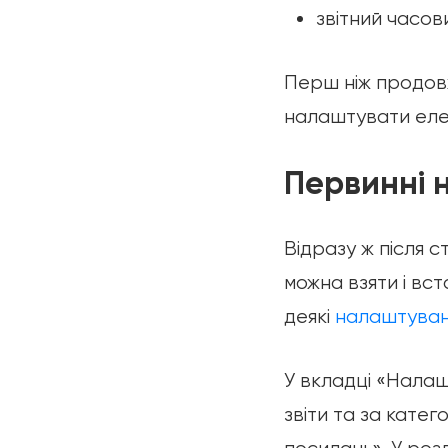
звітний часов
Перш ніж продовж
налаштувати еле
Первинні 
Відразу ж після 
можна взяти і вс
деякі
налаштуванн
У вкладці «Налаш
звіти та за кате