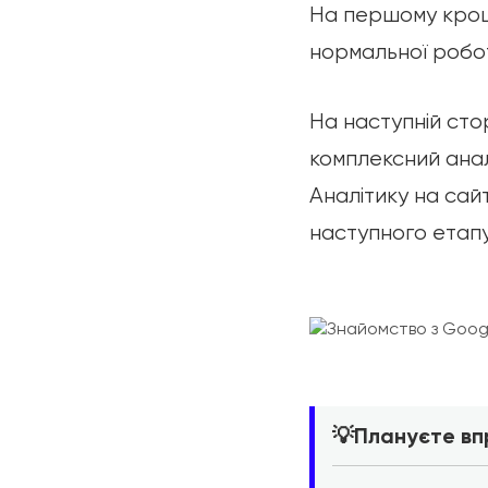
На першому кроці
нормальної робо
На наступній сто
комплексний анал
Аналітику на сай
наступного етапу
💡
Плануєте вп