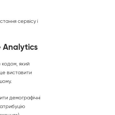
тання сервісу і
Analytics
 кодом, який
аще виставити
шому.
ити демографічні
у атрибуцію