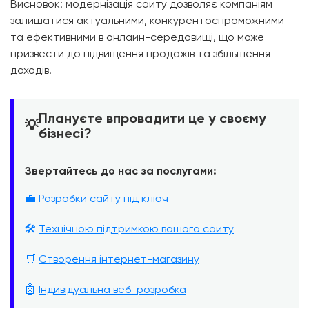
Висновок: модернізація сайту дозволяє компаніям
залишатися актуальними, конкурентоспроможними
та ефективними в онлайн-середовищі, що може
призвести до підвищення продажів та збільшення
доходів.
Плануєте впровадити це у своєму
💡
бізнесі?
Звертайтесь до нас за послугами:
💼
Розробки сайту під ключ
🛠️
Технічною підтримкою вашого сайту
🛒
Створення інтернет-магазину
🤖
Індивідуальна веб-розробка