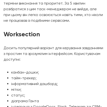
терміни виконання та пріоритет. За 5 хвилин
розібратися з цим таск-менеджером не вийде, але
при цьому він легко освоюється навіть тими, хто ніколи
не працював із подібними сервісами.
Worksection
Досить популярний варіант для керування завданнями
з простим та зрозумілим інтерфейсом. Користувачам
доступні:
канбан-дошки;
тайм-трекер;
інформативний дашборд;
мітки;
статус;
діаграма Ганта
інтеграція з GoogleDocs, Slack, Telegram та CRM-