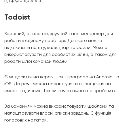
від $7,50 до $14,5
Todoist
Хороший, а головне, зручний таск-менеджер для
роботи в єдиному просторі. До нього можна
підключати пошту, календар та файли. Можна
використовувати для особистих цілей, а також для
роботи цілої команди людей.
Є як десктопна версія, так і програма на Android та
iOS. До речі, можна налаштувати оповіщення на
смарт-годинник. Так ви точно нічого не проґавите.
За бажанням можна використовувати шаблони та
налаштовувати власні списки завдань. Є функція
голосових нотаток.