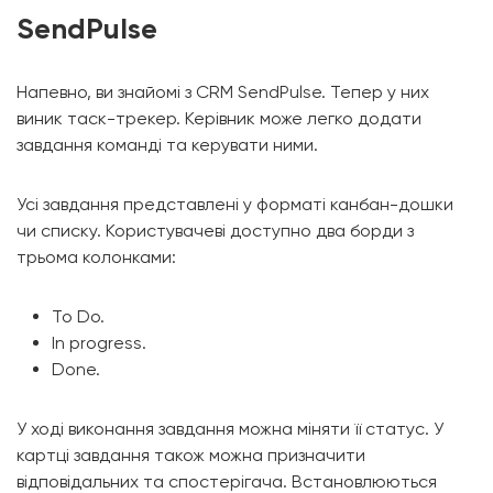
SendPulse
Напевно, ви знайомі з CRM SendPulse. Тепер у них
виник таск-трекер. Керівник може легко додати
завдання команді та керувати ними.
Усі завдання представлені у форматі канбан-дошки
чи списку. Користувачеві доступно два борди з
трьома колонками:
To Do.
In progress.
Done.
У ході виконання завдання можна міняти її статус. У
картці завдання також можна призначити
відповідальних та спостерігача. Встановлюються