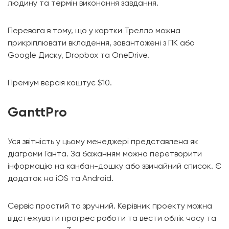
людину та термін виконання завдання.
Перевага в тому, що у картки Трелло можна
прикріплювати вкладення, завантажені з ПК або
Google Диску, Dropbox та OneDrive.
Преміум версія коштує $10.
GanttPro
Уся звітність у цьому менеджері представлена як
діаграми Ганта. За бажанням можна перетворити
інформацію на канбан-дошку або звичайний список. Є
додаток на iOS та Android.
Сервіс простий та зручний. Керівник проекту можна
відстежувати прогрес роботи та вести облік часу та