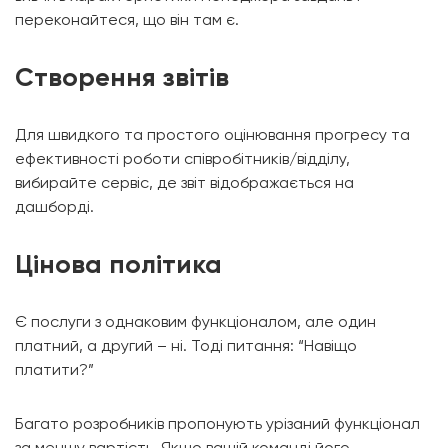
переконайтеся, що він там є.
Створення звітів
Для швидкого та простого оцінювання прогресу та
ефективності роботи співробітників/відділу,
вибирайте сервіс, де звіт відображається на
дашборді.
Цінова політика
Є послуги з однаковим функціоналом, але один
платний, а другий – ні. Тоді питання: “Навіщо
платити?”
Багато розробників пропонують урізаний функціонал
за меншу вартість. Якщо вашій команді його