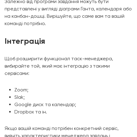
Залежно від програми завдання можуть бути
представлені у вигляді діаграми Ганта, календаря або
на канбан-дошці. Вирішуйте, що саме вам та вашій
команді потрібно.
Інтеграція
Щоб розширити функціонал таск-менеджера,
вибирайте той, який має інтеграцію з такими
сервісами:
Zoom;
Slak;
Google диск та календар;
Dropbox та ін.
Якщо вашій команді потрібен конкретний сервіс,
вивчіть характеристики менеджера завдань і