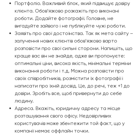
Портфоліо. Важливий блок, який підвищує довіру
клієнта. Обов’язково розкажіть про виконані
роботи. Додайте фотографії. Головне, не
вигадуйте зайвого і не публікуйте чужі роботи.
Заявіть про свої достоїнства. Так як мета сайту –
залучення нових клієнтів обов’язково варто
розповісти про свої сильні сторони. Напишіть, що
краще вас він не знайде, адже ви пропонуєте:
оптимальні ціни, висока якість, мінімальні терміни
виконання роботи і т.д. Можна розповісти про
своїх співробітників, розмістити їх фотографії і
написати про їхній досвід. Це, до речі, теж +1 до
довіри. Зробіть все, щоб привернути до себе
людину.
Адреса. Вкажіть, юридичну адресу та місце
розташування свого офісу. Недовірливих
користувачів може збентежити той факт, що у
компанії немає оффлайн точки.