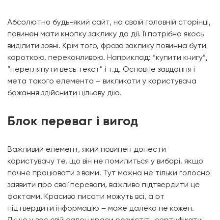
Абсолютно будь-який сайт, на своїй головній сторінці,
повинен мати кнопку заклику до дії. Її потрібно якось
виділити зовні. Крім того, фраза заклику повинна бути
короткою, переконливою. Наприклад: “купити книгу”,
“переглянути весь текст” і т.д. Основне завдання і
мета такого елемента – викликати у користувача
бажання здійснити цільову дію.
Блок переваг і вигод
Важливий елемент, який повинен донести
користувачу те, що він не помилиться у виборі, якщо
почне працювати з вами. Тут можна не тільки голосно
заявити про свої переваги, важливо підтвердити це
фактами. Красиво писати можуть всі, а от
підтвердити інформацію – може далеко не кожен.
Якщо у вас свій салон краси розмістіть сертифікати