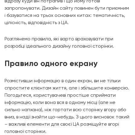
відразу куди він потрапив і що йому готові
запропонувати. Дизайн сайту повинен бути приємним
і базуватися на трьох основних китах: тематичність,
цілісність, відповідність з ЦА.
Розглянемо правила, які варто враховувати при
розробці ідеального дизайну головної сторінки.
Правило одного екрану
Розмістивши інформацію в один екран, ви не тільки
спростите клієнтам життя, але і збільшите конверсію.
Погодьтеся, користувачеві простіше сприймати
інформацію, коли вона вся в одному місці (але не
сильно напхана), ніж гортати всю сторінку вгору або
вниз, в надії знайти що-небудь. З цього висновок такий
– важливі елементи для своєї ЦА розміщуйте вгорі
головної сторінки.