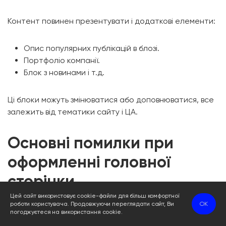
Контент повинен презентувати і додаткові елементи:
Опис популярних публікацій в блозі.
Портфоліо компанії.
Блок з новинами і т.д.
Ці блоки можуть змінюватися або доповнюватися, все
залежить від тематики сайту і ЦА.
Основні помилки при
оформленні головної
сторінки
Цей сайт використовує cookie-файли для більш комфортної
роботи користувача. Продовжуючи переглядати сайт, Ви
OK
Під час розробки головної сторінки сайту, можуть
погоджуєтеся на використання cookie.
виникнути труднощі, особливо у тих, хто робить це