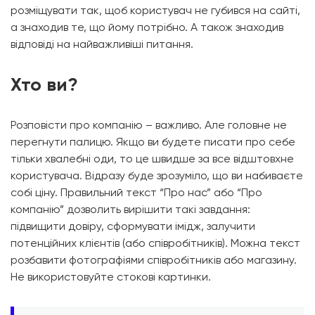
розміщувати так, щоб користувач не губився на сайті,
а знаходив те, що йому потрібно. А також знаходив
відповіді на найважливіші питання.
Хто ви?
Розповісти про компанію – важливо. Але головне не
перегнути палицю. Якщо ви будете писати про себе
тільки хвалебні оди, то це швидше за все відштовхне
користувача. Відразу буде зрозуміло, що ви набиваєте
собі ціну. Правильний текст “Про нас” або “Про
компанію” дозволить вирішити такі завдання:
підвищити довіру, сформувати імідж, залучити
потенційних клієнтів (або співробітників). Можна текст
розбавити фотографіями співробітників або магазину.
Не використовуйте стокові картинки.