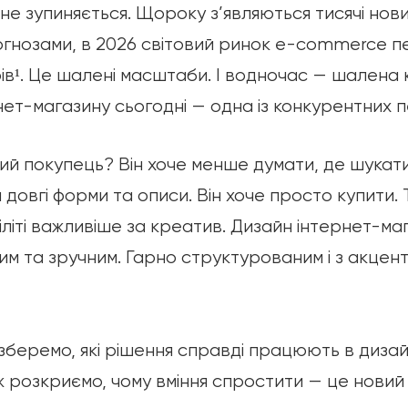
не зупиняється. Щороку з’являються тисячі нови
огнозами, в 2026 світовий ринок e-commerce п
в¹. Це шалені масштаби. І водночас — шалена к
нет-магазину сьогодні — одна із конкурентних 
ий покупець? Він хоче менше думати, де шукати
довгі форми та описи. Він хоче просто купити. Т
літі важливіше за креатив. Дизайн інтернет-ма
им та зручним. Гарно структурованим і з акцен
розберемо, які рішення справді працюють в дизай
ж розкриємо, чому вміння спростити — це новий