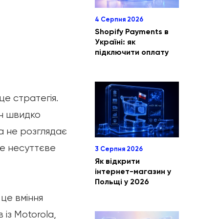
4 Серпня 2026
Shopify Payments в
Україні: як
підключити оплату
е стратегія.
ін швидко
на не розглядає
се несуттєве
3 Серпня 2026
Як відкрити
інтернет-магазин у
Польщі у 2026
 це вміння
із Motorola,