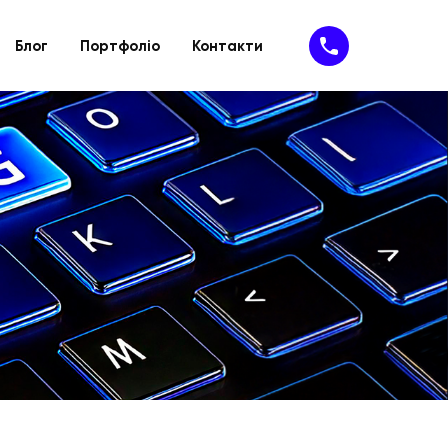
Блог
Портфоліо
Контакти
Підтримка
IT- рішення
ію
йту
Техпідтримка
SaaS-сервіси
айту
Доопрацювання сайту
SAP-рішення
MVP
Програмне забезпечення
Кібербезпека