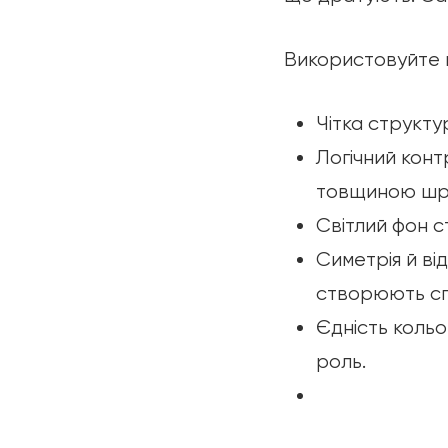
Використовуйте 
Чітка структур
Логічний конт
товщиною шр
Світлий фон с
Симетрія й від
створюють спо
Єдність кольор
роль.