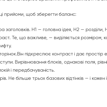
ці прийоми, щоб зберегти баланс:
а заголовків. H1 — головна ідея, H2 — розділи, 
раст. Те, що важливе, — виділяється розміром, 
ифту.
торінок.Він підкреслює контраст і дає простір 
ступи. Вирівнювання блоків, однакові поля, рівн
кій і передбачуваність.
ів. Не більше трьох базових відтінків — і кожен 