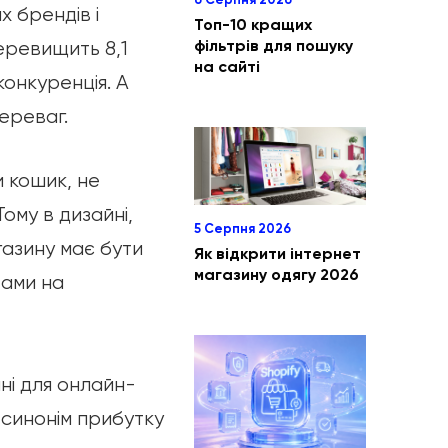
х брендів і
Топ-10 кращих
фільтрів для пошуку
еревищить 8,1
на сайті
онкуренція. А
переваг.
 кошик, не
ому в дизайні,
5 Серпня 2026
газину має бути
Як відкрити інтернет
магазину одягу 2026
тами на
ні для онлайн-
 синонім прибутку