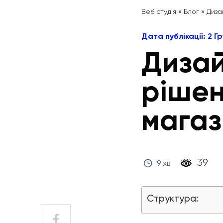
Веб студія
»
Блог
»
Диза
Дата публікації: 2 Г
Дизай
рішен
магаз
‎ 39 ‎
9 хв
Структура: