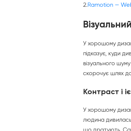
2.
Ramotion — Web 
Візуальни
У хорошому дизай
підказує, куди ди
візуального шуму
скорочує шлях д
Контраст і і
У хорошому дизай
людина дивилась,
що дратують. Сам