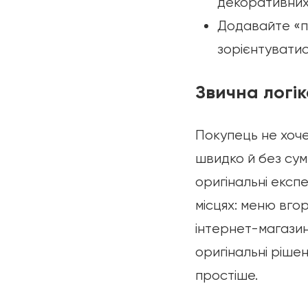
декоративних 
Додавайте «по
зорієнтуватис
Звична логі
Покупець не хоче
швидко й без сум
оригінальні експ
місцях: меню вго
інтернет-магазин
оригінальні ріше
простіше.