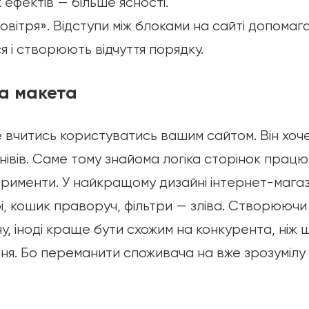
ефектів — більше ясності.
вітря». Відступи між блоками на сайті допомаг
я і створюють відчуття порядку.
ка макета
 вчитись користуватись вашим сайтом. Він хоч
нівів. Саме тому знайома логіка сторінок працю
ерименти. У найкращому дизайні інтернет-магаз
рі, кошик праворуч, фільтри — зліва. Створюючи
у, іноді краще бути схожим на конкурента, ніж 
ння. Бо переманити споживача на вже зрозумілу 