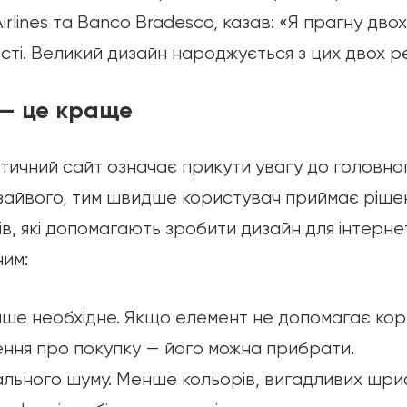
Airlines та Banco Bradesco, казав: «Я прагну двох
сті. Великий дизайн народжується з цих двох р
— це краще
стичний сайт означає прикути увагу до головног
 зайвого, тим швидше користувач приймає рішен
в, які допомагають зробити дизайн для інтерн
ним:
ше необхідне. Якщо елемент не допомагає кор
ення про покупку — його можна прибрати.
ального шуму. Менше кольорів, вигадливих шриф