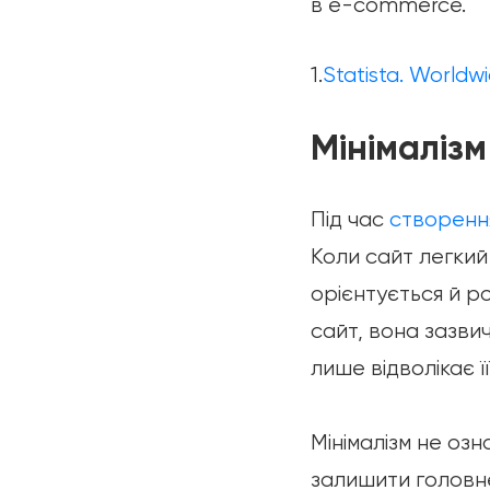
в e-commerce.
1.
Statista. World
Мінімалізм
Під час
створення
Коли сайт легкий
орієнтується й ро
сайт, вона зазви
лише відволікає її
Мінімалізм не озн
залишити головне