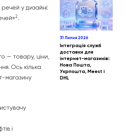
 речей у дизайні:
2
ечей»
.
31 Липня 2026
Інтеграція служб
доставки для
о — товару, ціни,
інтернет-магазинів:
Нова Пошта,
ня. Ось кілька
Укрпошта, Meest і
ет-магазину
DHL
истувачу
тів і