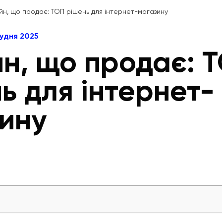
йн, що продає: ТОП рішень для інтернет-магазину
рудня 2025
н, що продає: 
ь для інтернет-
ину