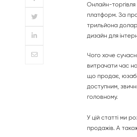
Онлайн-торгівля 
платформ. За пр
трильйона доларі
дизайн для інтер
Чого хоче сучасн
витрачати час на 
що продає, юзабі
доступним, звичн
головному.
У цій статті ми 
продажів. А тако