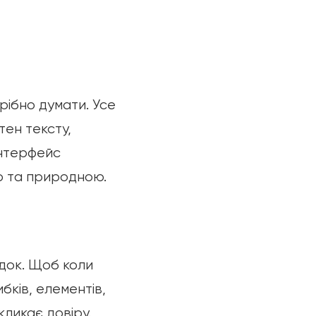
рібно думати. Усе
тен тексту,
інтерфейс
ю та природною.
ядок. Щоб коли
бків, елементів,
ликає довіру.