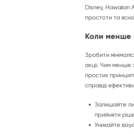
Disney, Hawaiian 
простоти та ясно
Коли менше 
Зробити мінімалі
акції. Чим менше
простих принципі
справді ефектив
Залишайте ли
прийняти ріш
Уникайте візу