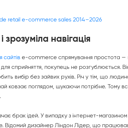
wide retail e-commerce sales 2014–2026
 і зрозуміла навігація
 сайтів
e-commerce спрямування простота — ц
 для сприйняття, покупець не розгублюється. В
бить вибір без зайвих рухів. Річ у тім, що люди
чай ковзає поглядом, шукаючи потрібне. Тому в
.
ачає брак ідей. У випадку з інтернет-магазином
. Відомий дизайнер Ліндон Лідер, що працював 