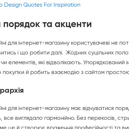
Design Quotes For Inspiration
й порядок та акценти
ні для інтернет-магазину користувачеві не пот
витись і що робити далі. Жодних суцільних поло
 чи елементів, які відволікають. Упорядкований 
о покупки й робить взаємодію з сайтом просто
єрархія
ні для інтернет-магазину має відчуватися пор
 все виглядало гармонійно. Без перекосів, стри
е це й створює враження професійності та вик