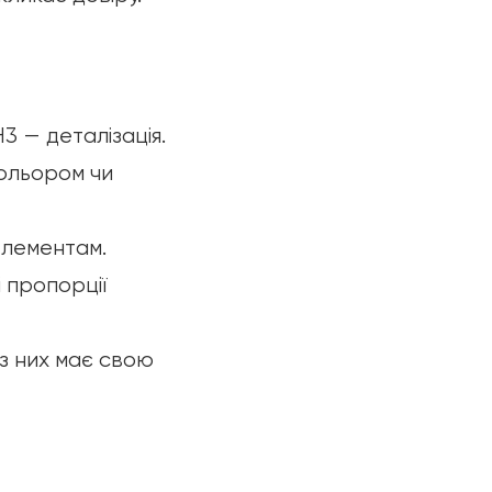
H3 — деталізація.
кольором чи
елементам.
і пропорції
із них має свою