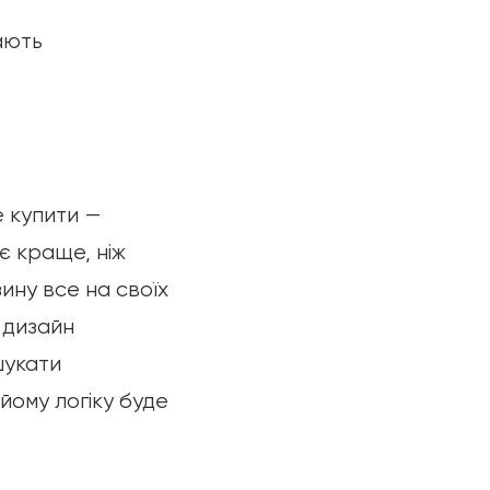
ають
е купити —
є краще, ніж
ину все на своїх
 дизайн
шукати
йому логіку буде